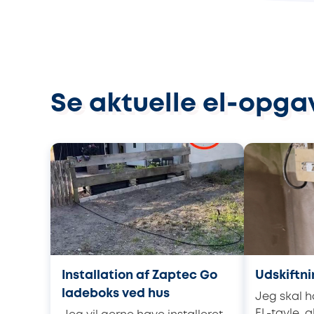
Se aktuelle el-opga
Installation af Zaptec Go
Udskiftni
ladeboks ved hus
Jeg skal h
EL-tavle, a