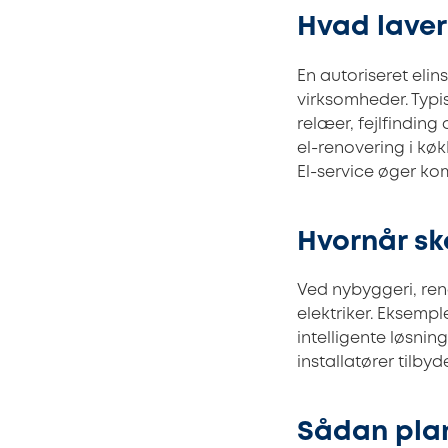
Hvad laver 
En autoriseret elin
virksomheder. Typis
relæer, fejlfinding
el-renovering i kø
El-service øger ko
Hvornår sk
Ved nybyggeri, reno
elektriker. Eksempl
intelligente løsnin
installatører tilby
Sådan plan