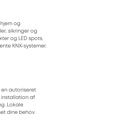
e hjem og
er, sikringer og
kter og LED spots,
gente KNX-systemer.
e en autoriseret
installation af
ng. Lokale
set dine behov.