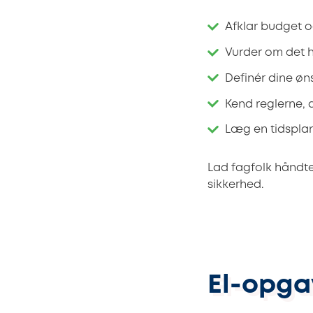
Afklar budget o
Vurder om det ha
Definér dine øns
Kend reglerne, 
Læg en tidsplan
Lad fagfolk håndter
sikkerhed.
El-opga