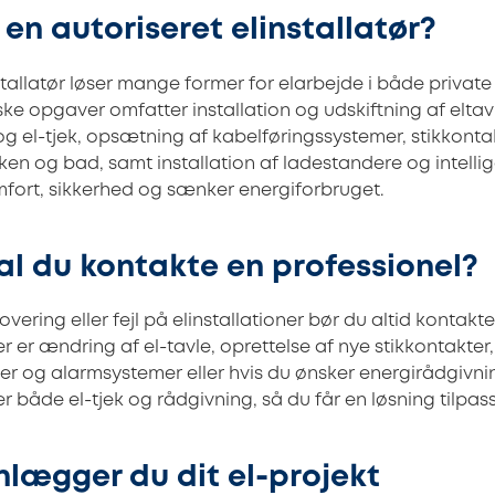
en autoriseret elinstallatør?
stallatør løser mange former for elarbejde i både privat
ke opgaver omfatter installation og udskiftning af eltavl
 og el-tjek, opsætning af kabelføringssystemer, stikkonta
kken og bad, samt installation af ladestandere og intelli
mfort, sikkerhed og sænker energiforbruget.
al du kontakte en professionel?
vering eller fejl på elinstallationer bør du altid kontakt
er er ændring af el-tavle, oprettelse af nye stikkontakter, 
ger og alarmsystemer eller hvis du ønsker energirådgivni
der både el-tjek og rådgivning, så du får en løsning tilpas
lægger du dit el-projekt