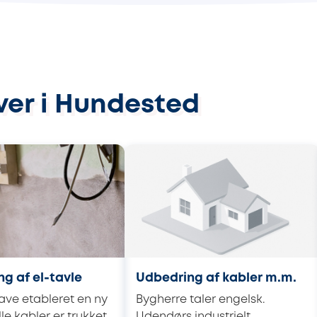
ver i Hundested
ng af el-tavle
Udbedring af kabler m.m.
ave etableret en ny
Bygherre taler engelsk.
lle kabler er trukket
Udendørs industrielt