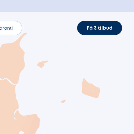
Få 3 tilbud
aranti