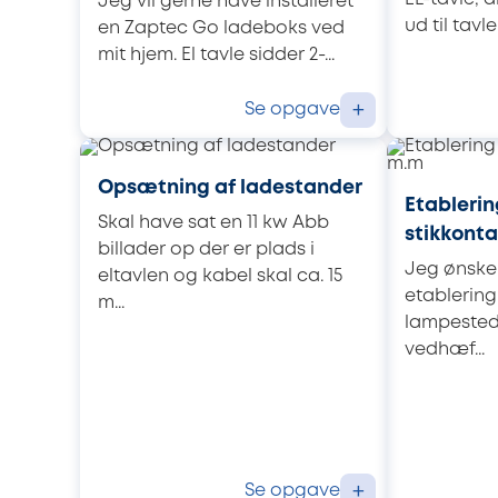
Jeg vil gerne have installeret
ud til tavle
en Zaptec Go ladeboks ved
mit hjem. El tavle sidder 2-...
Se opgave
+
Opsætning af ladestander
Etablerin
Skal have sat en 11 kw Abb
stikkont
billader op der er plads i
Jeg ønsker
eltavlen og kabel skal ca. 15
etablering
m...
lampestede
vedhæf...
Se opgave
+