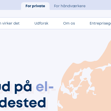
For private
For håndværkere
 virker det
Udforsk
Om os
Entrepriseg
bud på
el-
dested