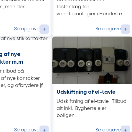
n, men der...
testanlæg for
vandteknologier i Hundeste...
Se opgave
Se opgave
+
+
g af nye
akter m.m
 tilbud på
 af nye kontakter,
r, og afbrydere jf
Udskiftning af el-tavle
Udskiftning af el-tavle Tilbud
alt inkl. Bygherre ejer
boligen. ...
Se opgave
Se opgave
+
+