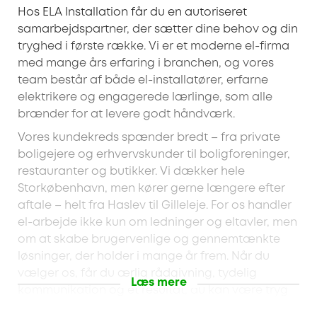
Hos ELA Installation får du en autoriseret
samarbejdspartner, der sætter dine behov og din
tryghed i første række. Vi er et moderne el-firma
med mange års erfaring i branchen, og vores
team består af både el-installatører, erfarne
elektrikere og engagerede lærlinge, som alle
brænder for at levere godt håndværk.
Vores kundekreds spænder bredt – fra private
boligejere og erhvervskunder til boligforeninger,
restauranter og butikker. Vi dækker hele
Storkøbenhavn, men kører gerne længere efter
aftale – helt fra Haslev til Gilleleje. For os handler
el-arbejde ikke kun om ledninger og eltavler, men
om at skabe brugervenlige og gennemtænkte
løsninger, der holder i mange år frem. Når du
vælger os, får du ærlig rådgivning, tydelig
Læs mere
kommunikation og et resultat, du kan være tryg
ved.