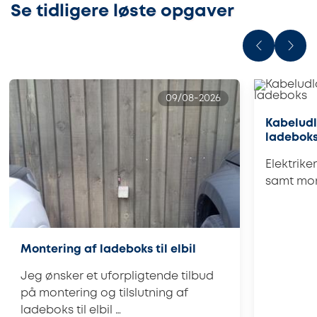
Se tidligere løste opgaver
09/08-2026
Kabeludl
ladebok
Elektrike
samt mon
Montering af ladeboks til elbil
Jeg ønsker et uforpligtende tilbud
på montering og tilslutning af
ladeboks til elbil …