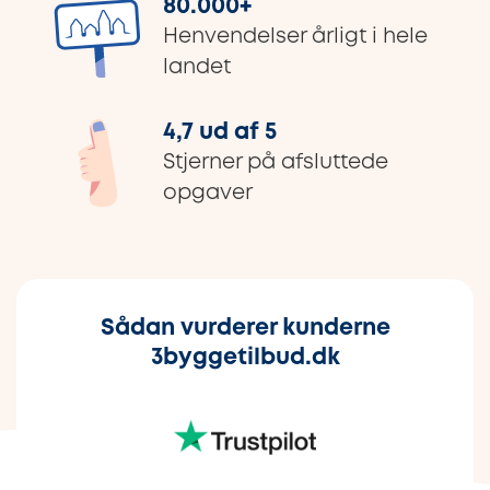
80.000
+
Henvendelser årligt i hele
landet
4,7 ud af 5
Stjerner på afsluttede
opgaver
Sådan vurderer kunderne
3byggetilbud.dk