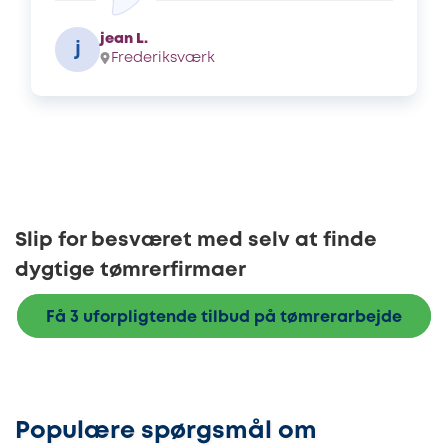
jean L.
j
Frederiksværk
Slip for besværet med selv at finde
dygtige tømrerfirmaer
Få 3 uforpligtende tilbud på tømrerarbejde
Populære spørgsmål om