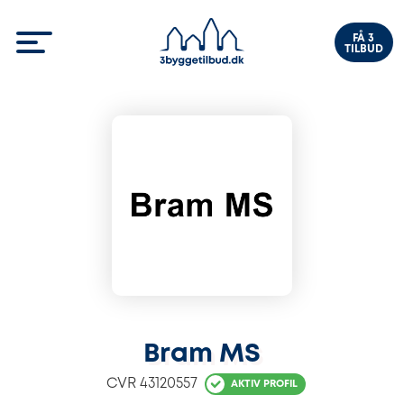
FÅ 3
TILBUD
Bram MS
CVR
43120557
AKTIV PROFIL