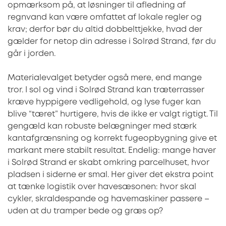
opmærksom på, at løsninger til afledning af
regnvand kan være omfattet af lokale regler og
krav; derfor bør du altid dobbelttjekke, hvad der
gælder for netop din adresse i Solrød Strand, før du
går i jorden.
Materialevalget betyder også mere, end mange
tror. I sol og vind i Solrød Strand kan træterrasser
kræve hyppigere vedligehold, og lyse fuger kan
blive “tæret” hurtigere, hvis de ikke er valgt rigtigt. Til
gengæld kan robuste belægninger med stærk
kantafgrænsning og korrekt fugeopbygning give et
markant mere stabilt resultat. Endelig: mange haver
i Solrød Strand er skabt omkring parcelhuset, hvor
pladsen i siderne er smal. Her giver det ekstra point
at tænke logistik over havesæsonen: hvor skal
cykler, skraldespande og havemaskiner passere –
uden at du tramper bede og græs op?