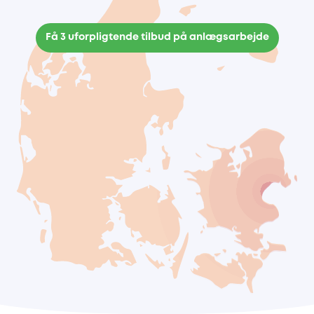
Få 3 uforpligtende tilbud på anlægsarbejde