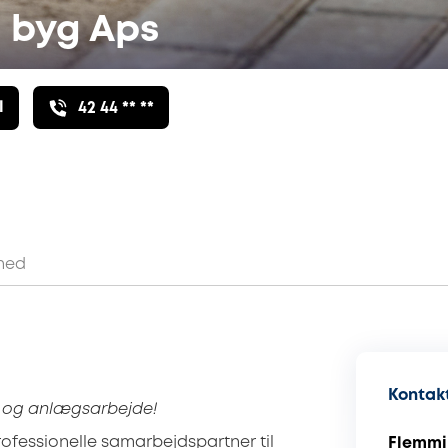
d byg Aps
l
42 44 ** **
hed
Kontakt
ng og anlægsarbejde!
rofessionelle samarbejdspartner til
Flemmi