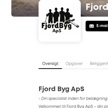
Fjor
E-mai
Oversigt
Opgaver
Beliggen
Fjord Byg ApS
- Din specialist inden for belægni
Velkommen til Fjord Byg ApS – din p