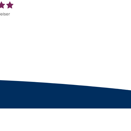
elser
dk