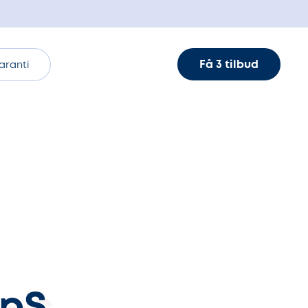
Få 3 tilbud
aranti