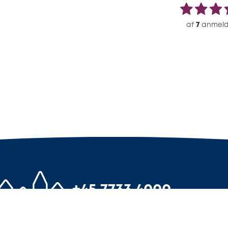
af
7
anmeld
+45 7733 4000
info@3byggetilbud.