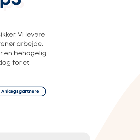
ApS
kker. Vi levere
renør arbejde.
jer en behagelig
dag for et
Anlægsgartnere