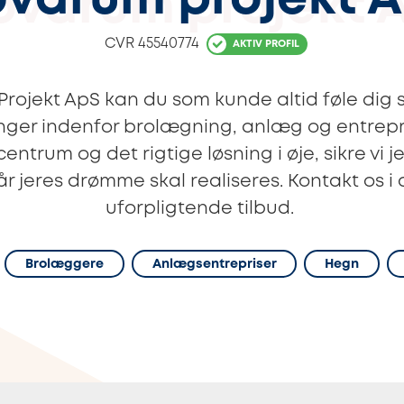
varum projekt 
CVR
45540774
AKTIV PROFIL
ojekt ApS kan du som kunde altid føle dig si
inger indenfor brolægning, anlæg og entrep
ntrum og det rigtige løsning i øje, sikre vi 
r jeres drømme skal realiseres. Kontakt os i 
uforpligtende tilbud.
Brolæggere
Anlægsentrepriser
Hegn