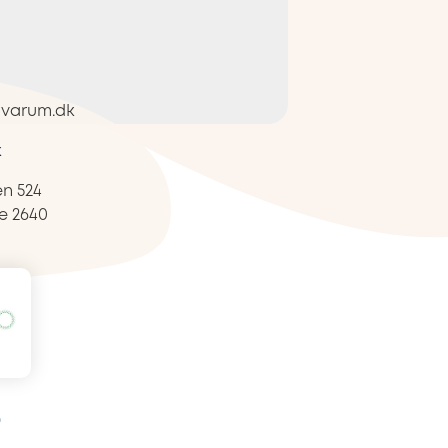
ovarum.dk
k
n 524
e
2640
9