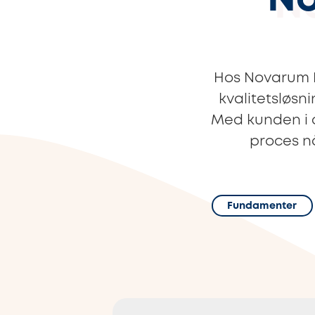
No
Hos Novarum Pr
kvalitetsløsn
Med kunden i ce
proces nå
Fundamenter