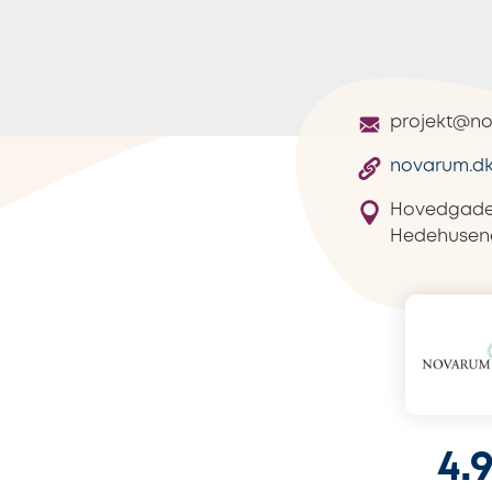
projekt@n
novarum.d
Hovedgade
Hedehusen
4.