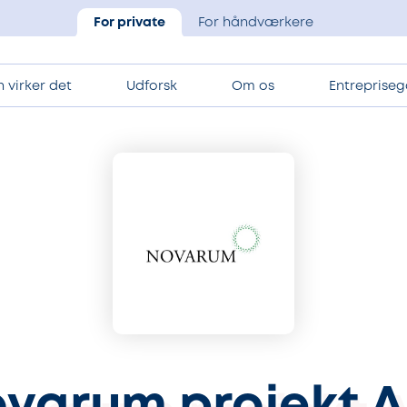
For private
For håndværkere
 virker det
Udforsk
Om os
Entrepriseg