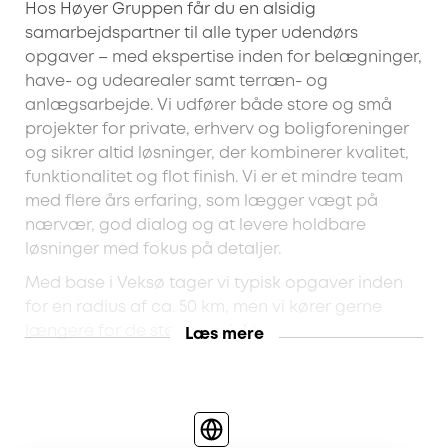
Hos Høyer Gruppen får du en alsidig
samarbejdspartner til alle typer udendørs
opgaver – med ekspertise inden for belægninger,
have- og udearealer samt terræn- og
anlægsarbejde. Vi udfører både store og små
projekter for private, erhverv og boligforeninger
og sikrer altid løsninger, der kombinerer kvalitet,
funktionalitet og flot finish. Vi er et mindre team
med flere års erfaring, som lægger vægt på
nærvær, god dialog og at levere holdbare
løsninger med fokus på detaljer.
Med base i Veksø tager vi typisk opgaver inden
for en radius af ca. 50 km, men vi kører gerne
længere for de større projekter.
Læs mere
Eksempler på opgaver Høyer Gruppen hjælper
dig med:
Belægningsopgaver