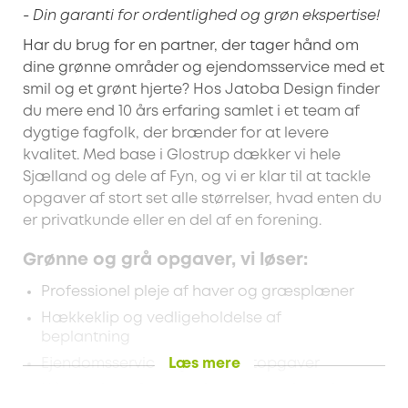
- Din garanti for ordentlighed og grøn ekspertise!
Har du brug for en partner, der tager hånd om
dine grønne områder og ejendomsservice med et
smil og et grønt hjerte? Hos Jatoba Design finder
du mere end 10 års erfaring samlet i et team af
dygtige fagfolk, der brænder for at levere
kvalitet. Med base i Glostrup dækker vi hele
Sjælland og dele af Fyn, og vi er klar til at tackle
opgaver af stort set alle størrelser, hvad enten du
er privatkunde eller en del af en forening.
Grønne og grå opgaver, vi løser:
Professionel pleje af haver og græsplæner
Hækkeklip og vedligeholdelse af
beplantning
Læs mere
Ejendomsservice og viceværtopgaver
Håndtering af renovation og tømning af