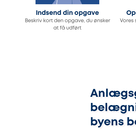
Indsend din opgave
Op
Beskriv kort den opgave, du ønsker
Vores 
at få udført
Anlægsg
belægni
byens b