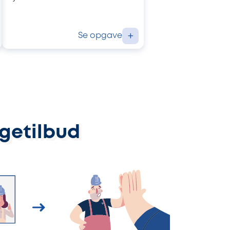
Se opgave
+
ggetilbud