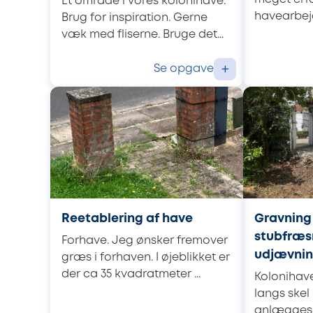
Et område i vores kolonihave.
havearbejde
Brug for inspiration. Gerne
væk med fliserne. Bruge det...
Se opgave
+
Reetablering af have
Gravning 
stubfræs
Forhave. Jeg ønsker fremover
udjævni
græs i forhaven. I øjeblikket er
der ca 35 kvadratmeter ...
Kolonihave
langs skel
anlægges s