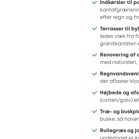
Indkørsler til 
kantafgrænsning
efter regn og fr
Terrasser til b
ledes væk fra 
granitkantsten 
Renovering af 
med natursten, 
Regnvandsvenli
der aflaster kl
Højbede og afs
(corten/galv.) e
Træ- og buskpla
buske, så haven
Rullegræs og j
underlaget er k