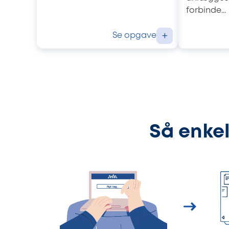
forbinde...
Se opgave
+
Så enkel