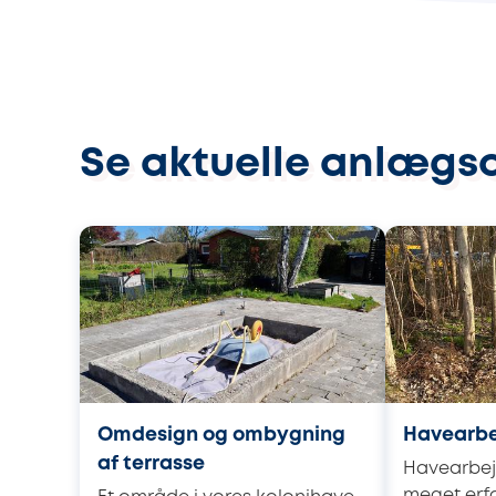
Se aktuelle anlægs
Omdesign og ombygning
Havearb
af terrasse
Havearbej
meget erfa