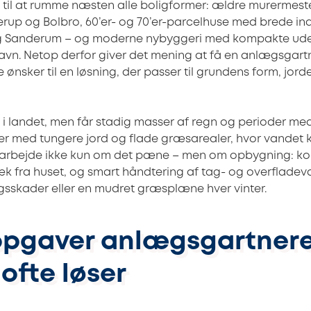
 til at rumme næsten alle boligformer: ældre murermest
rup og Bolbro, 60’er- og 70’er-parcelhuse med brede in
 og Sanderum – og moderne nybyggeri med kompakte ud
n. Netop derfor giver det mening at få en anlægsgartn
 ønsker til en løsning, der passer til grundens form, jo
 i landet, men får stadig masser af regn og perioder med
r med tungere jord og flade græsarealer, hvor vandet k
arbejde ikke kun om det pæne – men om opbygning: ko
væk fra huset, og smart håndtering af tag- og overfladev
sskader eller en mudret græsplæne hver vinter.
opgaver anlægsgartnere
ofte løser