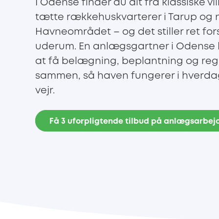
I Odense finder du alt fra klassiske vi
tætte rækkehuskvarterer i Tarup og
Havneområdet – og det stiller ret forsk
uderum. En anlægsgartner i Odense
at få belægning, beplantning og regnv
sammen, så haven fungerer i hverdag
vejr.
Få 3 uforpligtende tilbud på anlægsarbej