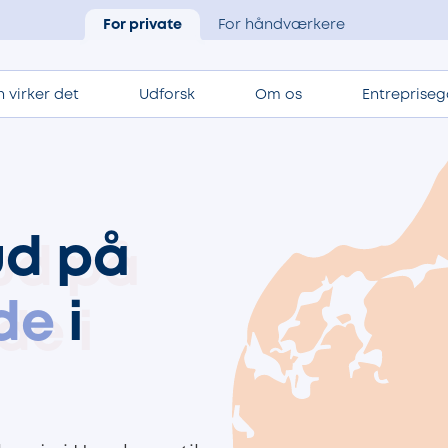
For private
For håndværkere
 virker det
Udforsk
Om os
Entrepriseg
ud på
de
i