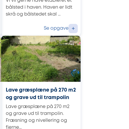
Vi vil gerne have etableret et
bålsted i haven. Haven er lidt
skrå og bålstedet skal ...
Se opgave
+
Lave græsplæne på 270 m2
og grave ud til trampolin
Lave græsplæne på 270 m2
og grave ud til trampolin.
Fræsning og nivellering og
fjerne...