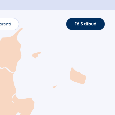
Få 3 tilbud
aranti