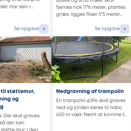
Buske og små træer skal
t. Har selv r...
fjernes nok 17*6 meter, plantes
græs, ligges fliser 5*5 meter...
Se opgave
Se opgave
+
+
til støttemur,
Nedgravning af trampolin
ning og
En trampolin ø396 skal graves
ng
ned og jorden køres til nabo
400 m væk. Nemt at komme t...
. Der skal graves
 så der kan
tøtte mur. I den