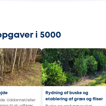
opgaver i 5000
ejde
Rydning af buske og
etablering af græs og fliser
de. Uddannet/eller
ring til at udfører