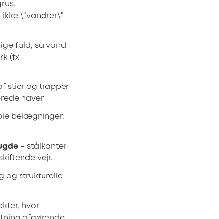
rus,
 ikke \"vandrer\"
ige fald, så vand
k (fx
f stier og trapper
erede haver.
ble belægninger,
augde
– stålkanter
skiftende vejr.
 og strukturelle
ekter, hvor
etning afgørende.