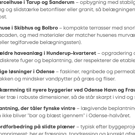
parcelhuse i Tarup og Sanderum
– opbygning med stabilg
 og slidstærke betonfliser eller granit, så belægningen
ost.
yhuse i Skibhus og Bolbro
– kompakte terrasser med snorl
facaden, og med materialer der matcher husenes murvær
eller teglfarvede belægningssten).
ældre haveanlæg i Hunderup-kvarteret
– opgradering a
diskrete fuger og beplantning, der respekterer de etabl
ge løsninger i Odense
– faskiner, regnbede og permea
oakken og mindsker vandpytter på græs og fliser.
kærmning til nyere byggerier ved Odense Havn og Fr
ller træ i robuste dimensioner, så de står skarpt i vind og 
ntning, der tåler fynske vintre
– lægivende beplantning
 ikke bliver ”bar og blæst igennem” i Odense-halvåret.
ordforbedring på slidte plæner
– typisk efter byggeproj
omprimeret; her er fræsning, topdressing og korrekt afr