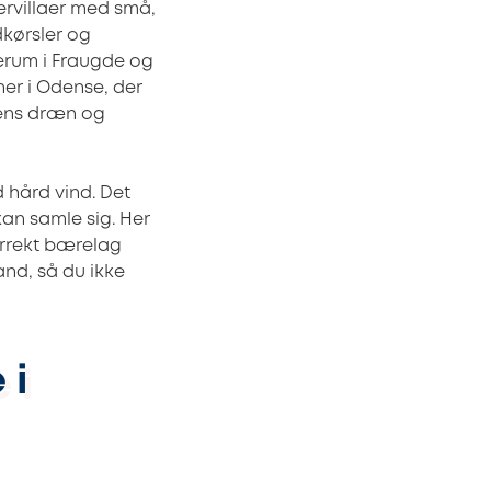
ervillaer med små,
dkørsler og
erum i Fraugde og
er i Odense, der
rdens dræn og
 hård vind. Det
an samle sig. Her
rrekt bærelag
and, så du ikke
 i