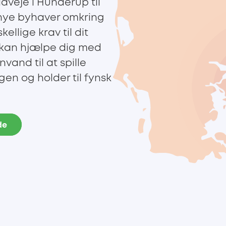
llaveje i Hunderup til
 nye byhaver omkring
ellige krav til dit
 kan hjælpe dig med
and til at spille
en og holder til fynsk
de