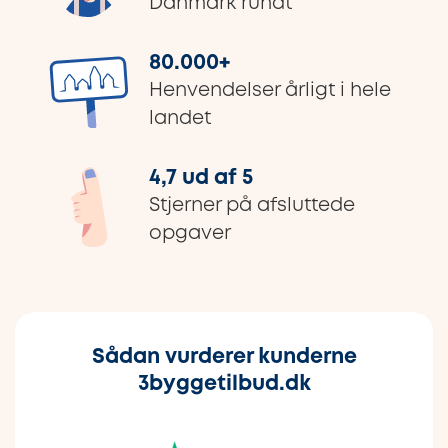
Danmark rundt
80.000
+
Henvendelser årligt i hele
landet
4,7 ud af 5
Stjerner på afsluttede
opgaver
Sådan vurderer kunderne
3byggetilbud.dk