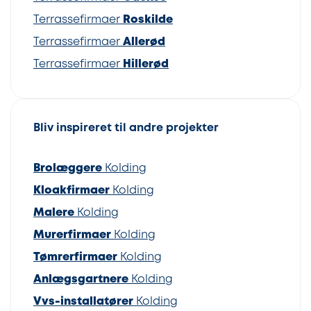
Terrassefirmaer
Roskilde
Terrassefirmaer
Allerød
Terrassefirmaer
Hillerød
Bliv inspireret til andre projekter
Brolæggere
Kolding
Kloakfirmaer
Kolding
Malere
Kolding
Murerfirmaer
Kolding
Tømrerfirmaer
Kolding
Anlægsgartnere
Kolding
Vvs-installatører
Kolding