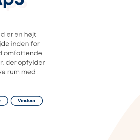
ApS
d er en højt
jde inden for
ed omfattende
r, der opfylder
ive rum med
r
Vinduer