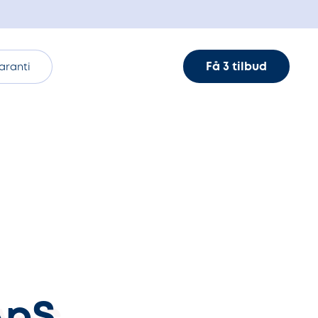
Få 3 tilbud
aranti