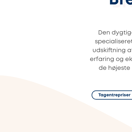
Br
Den dygtige
specialisere
udskiftning 
erfaring og ek
de højeste
Tagentrepriser