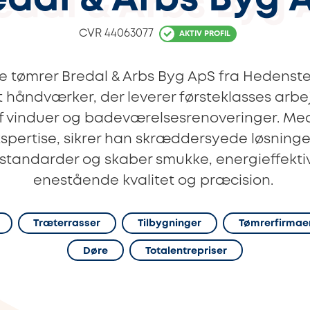
edal & Arbs Byg 
CVR
44063077
AKTIV PROFIL
 tømrer Bredal & Arbs Byg ApS fra Hedenste
t håndværker, der leverer førsteklasses arbe
af vinduer og badeværelsesrenoveringer. M
spertise, sikrer han skræddersyede løsninge
 standarder og skaber smukke, energieffekt
enestående kvalitet og præcision.
Træterrasser
Tilbygninger
Tømrerfirmae
Døre
Totalentrepriser