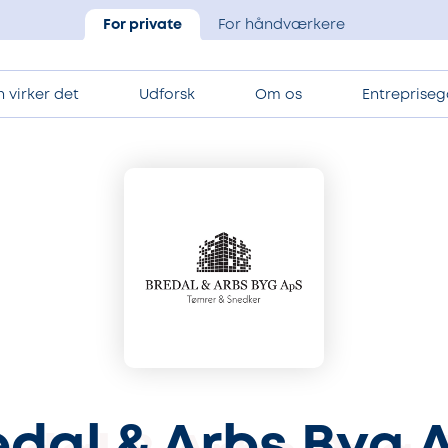
For private
For håndværkere
 virker det
Udforsk
Om os
Entrepriseg