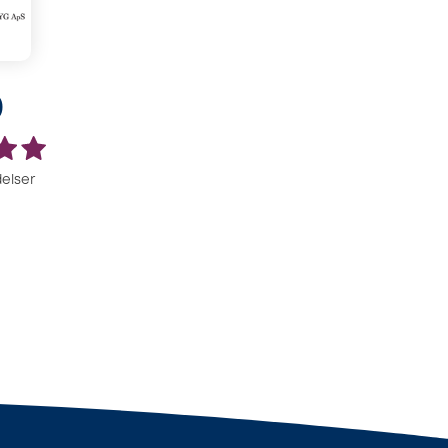
0
elser