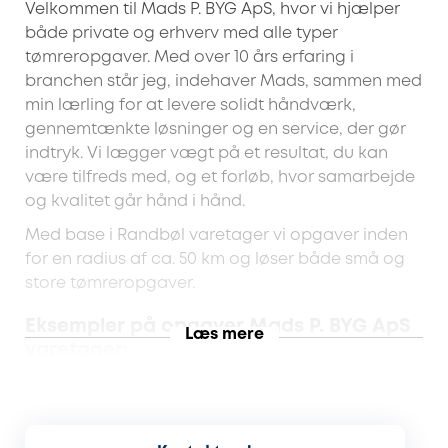
Velkommen til Mads P. BYG ApS, hvor vi hjælper
både private og erhverv med alle typer
tømreropgaver. Med over 10 års erfaring i
branchen står jeg, indehaver Mads, sammen med
min lærling for at levere solidt håndværk,
gennemtænkte løsninger og en service, der gør
indtryk. Vi lægger vægt på et resultat, du kan
være tilfreds med, og et forløb, hvor samarbejde
og kvalitet går hånd i hånd.
Med base i Randbøl varetager vi opgaver inden
for en radius af ca. 50 km og løser både små og
store tømreropgaver.
Eksempler på opgaver Mads P. BYG ApS
Læs mere
varetager:
Træterrasser
Renovering og ombygning
Nybyggeri