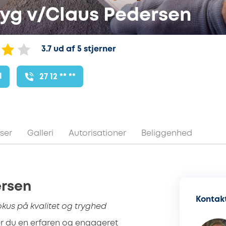
yg v/Claus Pedersen
3.7 ud af 5 stjerner
l
27 12 ** **
ser
Galleri
Autorisationer
Beliggenhed
ersen
Kontakt
okus på kvalitet og tryghed
 du en erfaren og engageret