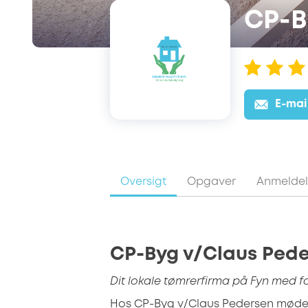
CP-B
E-mai
Oversigt
Opgaver
Anmeldel
CP-Byg v/Claus Ped
Dit lokale tømrerfirma på Fyn med f
Hos CP-Byg v/Claus Pedersen møder