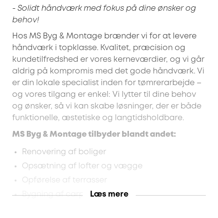
- Solidt håndværk med fokus på dine ønsker og
behov!
Hos MS Byg & Montage brænder vi for at levere
håndværk i topklasse. Kvalitet, præcision og
kundetilfredshed er vores kerneværdier, og vi går
aldrig på kompromis med det gode håndværk. Vi
er din lokale specialist inden for tømrerarbejde –
og vores tilgang er enkel: Vi lytter til dine behov
og ønsker, så vi kan skabe løsninger, der er både
funktionelle, æstetiske og langtidsholdbare.
MS Byg & Montage tilbyder blandt andet:
Renovering af boliger
Opsætning af lofter og vægge
Opførelse af terrasser
Læs mere
Bygning af carporte
Bygning af skure