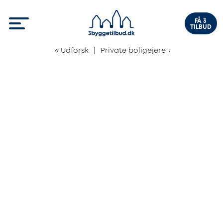
FÅ 3
TILBUD
«
Udforsk
|
Private boligejere
›