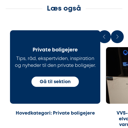
Læs også
Private boligejere
Tips, råd, ekspertviden, inspiration
og nyheder til den private boligejer.
Gå til sektion
Hovedkategori: Private boligejere
VVS-
elv
var