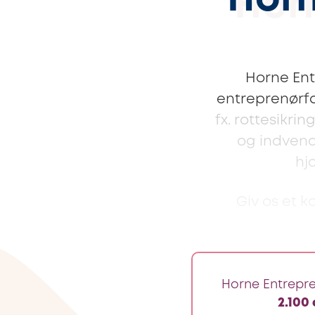
Horn
Horne Ent
entreprenørfag
fx. rottesikri
og indvendi
hj
Giv os et ka
Horne Entrepre
2.100