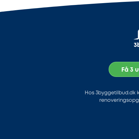
Få 3 
Hos 3byggetilbud.dk k
renoveringsopga