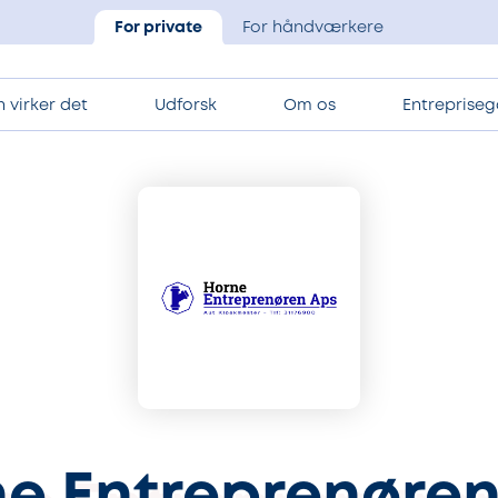
For private
For håndværkere
 virker det
Udforsk
Om os
Entrepriseg