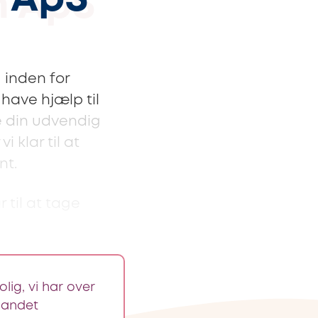
n ApS
 inden for
 have hjælp til
de din udvendig
 klar til at
nt.
r til at tage
ig, vi har over
 landet