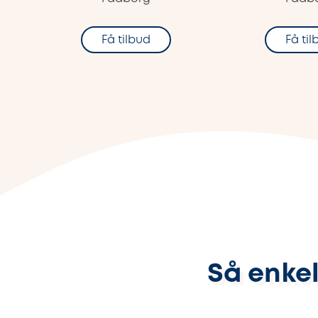
Få tilbud
Få ti
Så enkel