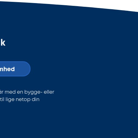
dk
omhed
år med en bygge- eller
l lige netop din