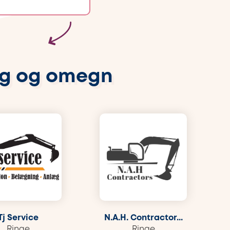
rg og omegn
Tj Service
N.A.H. Contractor...
Ringe
Ringe