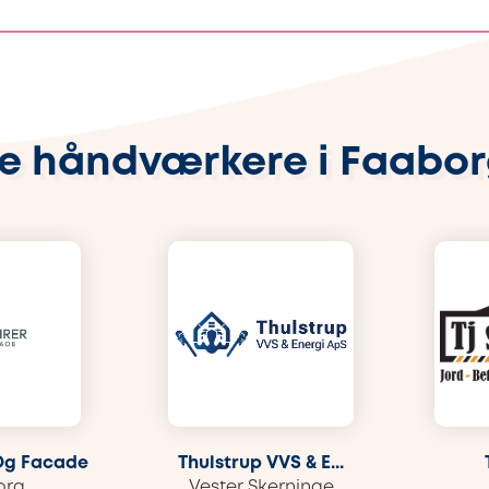
e håndværkere i Faabo
Og Facade
Thulstrup VVS & E...
org
Vester Skerninge