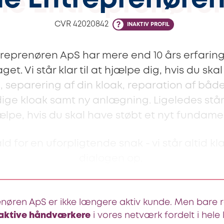
e Entreprenøre
CVR
42020842
INAKTIV PROFIL
reprenøren ApS har mere end 10 års erfaring
et. Vi står klar til at hjælpe dig, hvis du skal
ng, separering af din kloak, reparation af bå
ge kloak samt ny anlægning. Ligeledes står vi
ælpe, hvis du skal have støbt et nyt fundame
ld for en uforpligtende snak - vi står altid kla
dialogen op.
nøren ApS er ikke længere aktiv kunde. Men bare rol
 aktive håndværkere
i vores netværk fordelt i hele