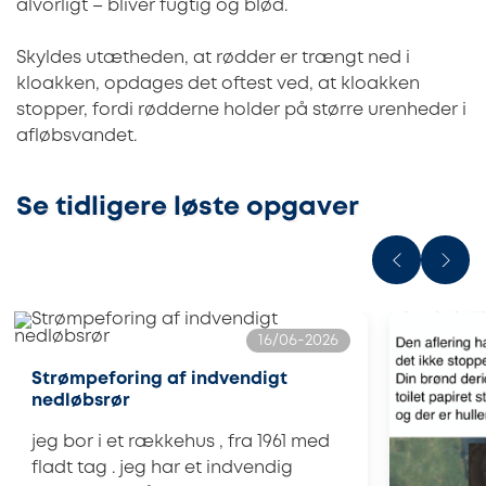
alvorligt – bliver fugtig og blød.
Skyldes utætheden, at rødder er trængt ned i
kloakken, opdages det oftest ved, at kloakken
stopper, fordi rødderne holder på større urenheder i
afløbsvandet.
Se tidligere løste opgaver
16/06-2026
Strømpeforing af indvendigt
nedløbsrør
jeg bor i et rækkehus , fra 1961 med
fladt tag . jeg har et indvendig