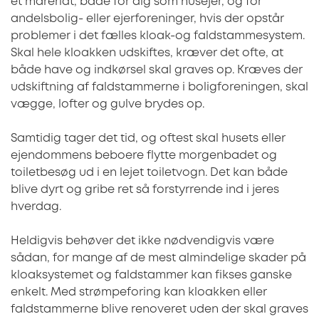
et mareridt, både for dig som husejer, og for
andelsbolig- eller ejerforeninger, hvis der opstår
problemer i det fælles kloak-og faldstammesystem.
Skal hele kloakken udskiftes, kræver det ofte, at
både have og indkørsel skal graves op. Kræves der
udskiftning af faldstammerne i boligforeningen, skal
vægge, lofter og gulve brydes op.
Samtidig tager det tid, og oftest skal husets eller
ejendommens beboere flytte morgenbadet og
toiletbesøg ud i en lejet toiletvogn. Det kan både
blive dyrt og gribe ret så forstyrrende ind i jeres
hverdag.
Heldigvis behøver det ikke nødvendigvis være
sådan, for mange af de mest almindelige skader på
kloaksystemet og faldstammer kan fikses ganske
enkelt. Med strømpeforing kan kloakken eller
faldstammerne blive renoveret uden der skal graves