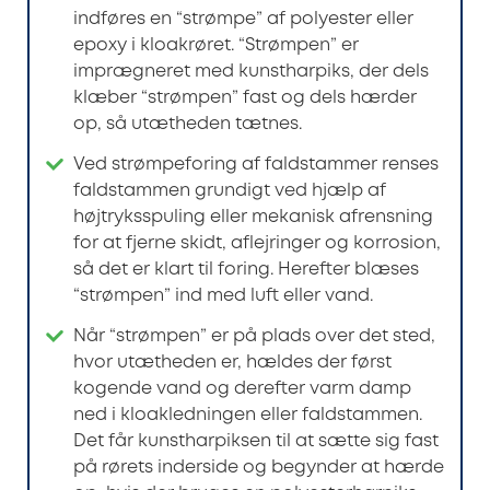
indføres en “strømpe” af polyester eller
epoxy i kloakrøret. “Strømpen” er
imprægneret med kunstharpiks, der dels
klæber “strømpen” fast og dels hærder
op, så utætheden tætnes.
Ved strømpeforing af faldstammer renses
faldstammen grundigt ved hjælp af
højtryksspuling eller mekanisk afrensning
for at fjerne skidt, aflejringer og korrosion,
så det er klart til foring. Herefter blæses
“strømpen” ind med luft eller vand.
Når “strømpen” er på plads over det sted,
hvor utætheden er, hældes der først
kogende vand og derefter varm damp
ned i kloakledningen eller faldstammen.
Det får kunstharpiksen til at sætte sig fast
på rørets inderside og begynder at hærde