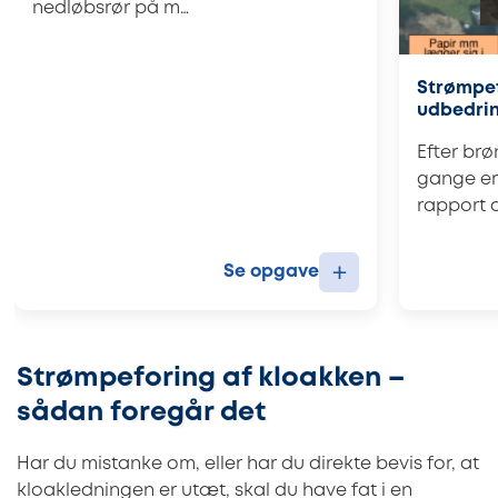
nedløbsrør på m…
Strømpef
udbedrin
Efter br
gange er
rapport 
+
Se opgave
Strømpeforing af kloakken –
sådan foregår det
Har du mistanke om, eller har du direkte bevis for, at
kloakledningen er utæt, skal du have fat i en