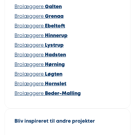
Brolæggere
Galten
Brolæggere
Grenaa
Brolæggere
Ebeltoft
Brolæggere
Hinnerup
Brolæggere
Lystrup
Brolæggere
Hadsten
Brolæggere
Hørning
Brolæggere
Løgten
Brolæggere
Hornslet
Brolæggere
Beder-Malling
Bliv inspireret til andre projekter