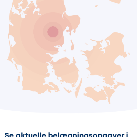
Se aktuelle belægningsopgaver i