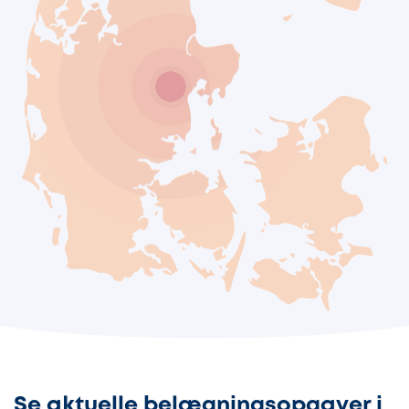
Se aktuelle belægningsopgaver i