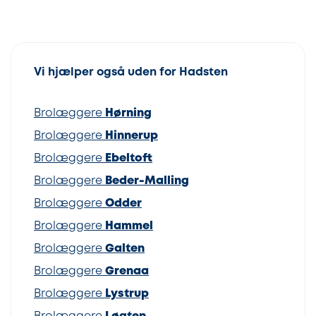
Vi hjælper også uden for Hadsten
Brolæggere
Hørning
Brolæggere
Hinnerup
Brolæggere
Ebeltoft
Brolæggere
Beder-Malling
Brolæggere
Odder
Brolæggere
Hammel
Brolæggere
Galten
Brolæggere
Grenaa
Brolæggere
Lystrup