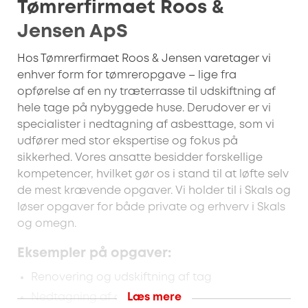
Tømrerfirmaet Roos &
Jensen ApS
Hos Tømrerfirmaet Roos & Jensen varetager vi
enhver form for tømreropgave – lige fra
opførelse af en ny træterrasse til udskiftning af
hele tage på nybyggede huse. Derudover er vi
specialister i nedtagning af asbesttage, som vi
udfører med stor ekspertise og fokus på
sikkerhed. Vores ansatte besidder forskellige
kompetencer, hvilket gør os i stand til at løfte selv
de mest krævende opgaver. Vi holder til i Skals og
løser opgaver for både private og erhverv i Skals
og omegn.
Eksempler på opgaver:
Renovering og udskiftning af tag
Nedtagning af asbesttage
Læs mere