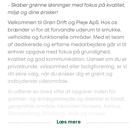
- Skaber grønne løsninger med fokus på kvalitet,
miljø og dine ønsker!
Velkommen til Grøn Drift og Pleje ApS. Hos os
brænder vi for at forvandle uderum til smukke,
velholdte og funktionelle områder. Med et team
af dedikerede og erfarne medarbejdere går vi til
enhver opgave med fokus på grundighed,
kvalitet og god kommunikation. Uanset om du er
privatkunde, virksomhed eller boligforening, er vi
dit sikre valg, når du ønsker dig et grønt og
indbydende udeområde.
Vi udfører en bred vifte af opgaver inden for
gartner- og anlægsarbejde og dækker et bredt
geografisk område, herunder Horsens, Aarhus,
Skanderborg, Silkeborg, Vejle og omegn.
Læs mere
Grøn Drift og Pleje ApS løser blandt
andet disse opgaver: