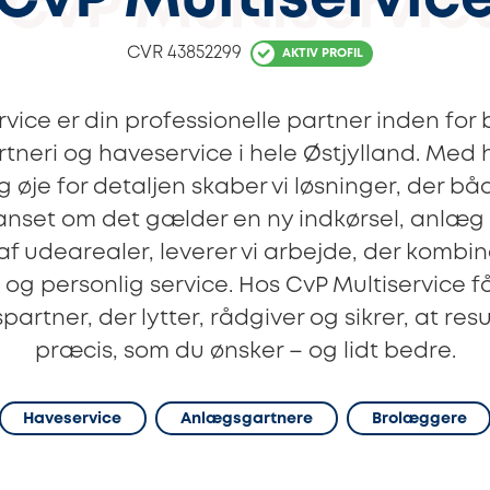
CvP Multiservic
CVR
43852299
AKTIV PROFIL
rvice er din professionelle partner inden for
neri og haveservice i hele Østjylland. Med
 øje for detaljen skaber vi løsninger, der b
anset om det gælder en ny indkørsel, anlæg 
af udearealer, leverer vi arbejde, der kombin
t og personlig service. Hos CvP Multiservice f
rtner, der lytter, rådgiver og sikrer, at resu
præcis, som du ønsker – og lidt bedre.
Haveservice
Anlægsgartnere
Brolæggere