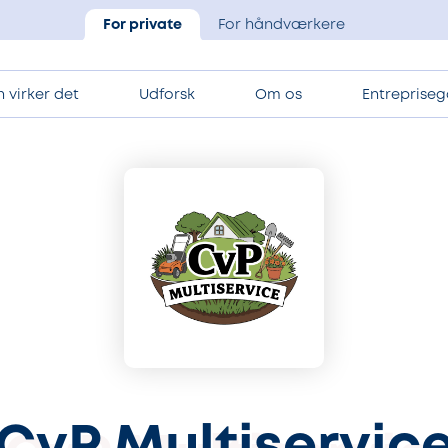
For private
For håndværkere
 virker det
Udforsk
Om os
Entrepriseg