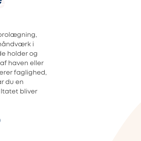
e
 brolægning,
 håndværk i
åde holder og
af haven eller
erer faglighed,
år du en
ltatet bliver