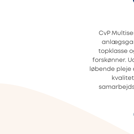
CvP Multise
anlægsgart
topklasse og
forskønner. U
løbende pleje 
kvalite
samarbejdspa