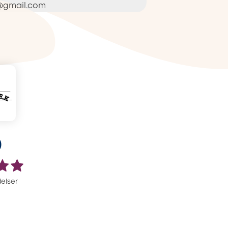
@gmail.com
0
elser