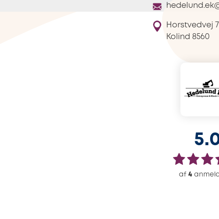
hedelund.ek
Horstvedvej 7
Kolind
8560
5.
af
4
anmeld