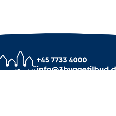
+45 7733 4000
info@3byggetilbud.
uforpligtende tilbud
Tilmeld din virks
an du indhente gratis tilbud fra håndværkere, når du st