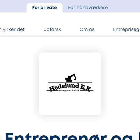
For private
For håndværkere
 virker det
Udforsk
Om os
Entrepriseg