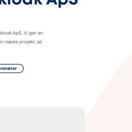
kloak ApS
loak ApS. Vi gør en
it næste projekt, så
prenører