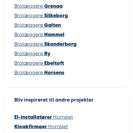
Brolæggere
Grenaa
Brolæggere
Silkeborg
Brolæggere
Galten
Brolæggere
Hammel
Brolæggere
Skanderborg
Brolæggere
Ry
Brolæggere
Ebeltoft
Brolæggere
Horsens
Bliv inspireret til andre projekter
El-installatører
Hornslet
Kloakfirmaer
Hornslet