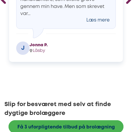
gennem min have. Men som skrevet
var...
Læs mere
Jonna P.
J
Låsby
Slip for besværet med selv at finde
dygtige brolæggere
Få 3 uforpligtende tilbud på brolægning