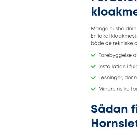
kloakme
Mange husholdninger
En lokal kloakmest
både de tekniske 
Forebyggelse a
Installation i 
Løsninger, der 
Mindre risiko f
Sådan f
Hornsle