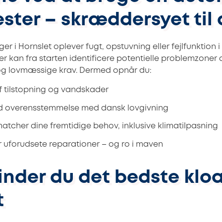
ster – skræddersyet til 
 i Hornslet oplever fugt, opstuvning eller fejlfunktion 
er kan fra starten identificere potentielle problemzoner
og lovmæssige krav. Dermed opnår du:
f tilstopning og vandskader
fuld overensstemmelse med dansk lovgivning
matcher dine fremtidige behov, inklusive klimatilpasning
or uforudsete reparationer – og ro i maven
inder du det bedste kloa
t