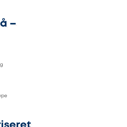
på –
ng
type
iseret