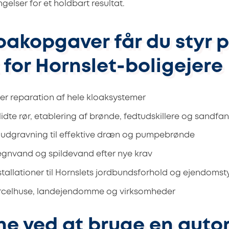
gelser for et holdbart resultat.
oakopgaver får du styr 
 for Hornslet-boligejere
ler reparation af hele kloaksystemer
lidte rør, etablering af brønde, fedtudskillere og sandfa
g udgravning til effektive dræn og pumpebrønde
egnvand og spildevand efter nye krav
nstallationer til Hornslets jordbundsforhold og ejendoms
parcelhuse, landejendomme og virksomheder
ne ved at bruge en autor