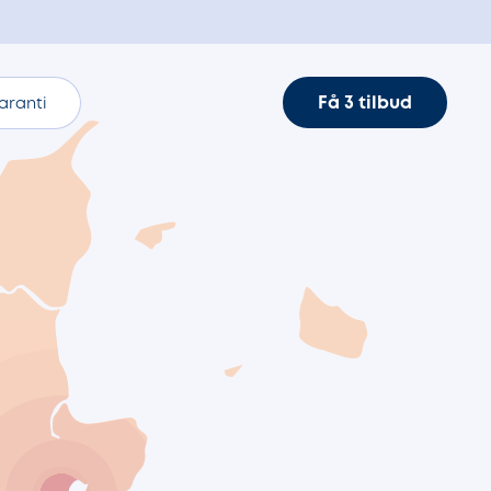
Få 3 tilbud
aranti