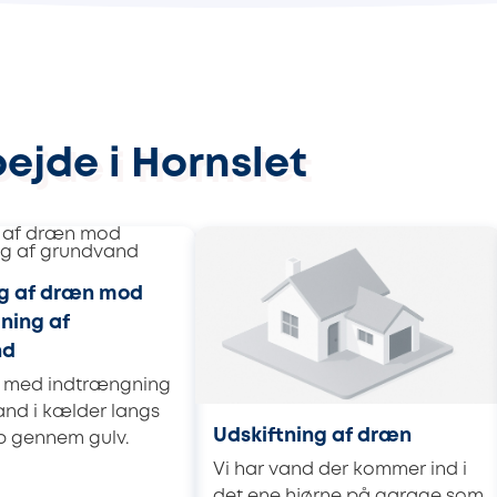
ejde i Hornslet
ng af dræn mod
ning af
nd
 med indtrængning
and i kælder langs
Udskiftning af dræn
 gennem gulv.
Vi har vand der kommer ind i
det ene hjørne på garage som