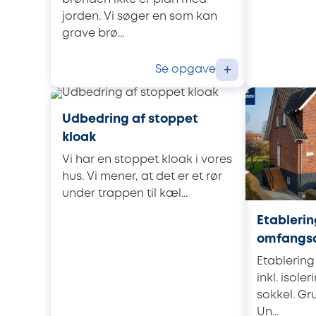
jorden. Vi søger en som kan
grave brø...
Se opgave
+
Udbedring af stoppet
kloak
Vi har en stoppet kloak i vores
hus. Vi mener, at det er et rør
under trappen til kæl...
Etablerin
omfangs
Etablerin
inkl. isole
sokkel. Gr
Un...