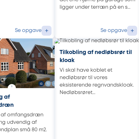
ligger under terræn på en s...
Se opgave
Se opgave
+
+
Tilkobling af nedløbsrør til
kloak
Vi skal have koblet et
nedløbsrør til vores
eksisterende regnvandskloak.
Nedløbsrøret...
g af
dræn
g af omfangsdræn
ring udvendig af
undplan små 80 m2.