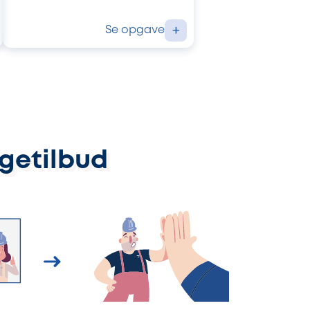
Se opgave
+
ggetilbud