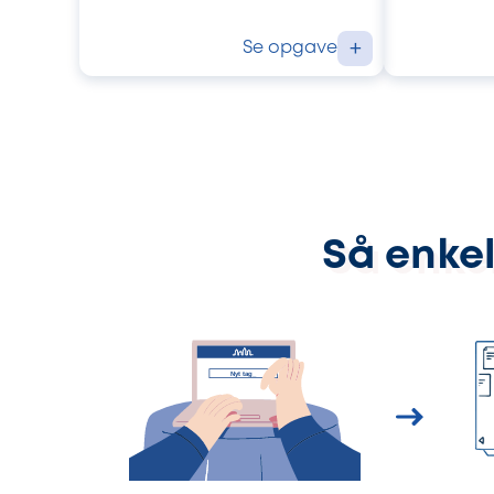
Se opgave
+
Så enkel