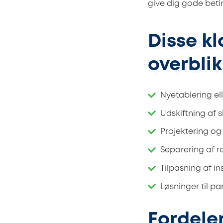
give dig gode betin
Disse kl
overblik
Nyetablering el
Udskiftning af s
Projektering o
Separering af r
Tilpasning af i
Løsninger til 
Fordele