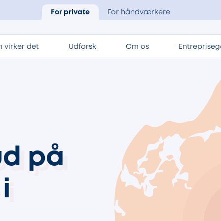
For private
For håndværkere
 virker det
Udforsk
Om os
Entrepriseg
ud på
i