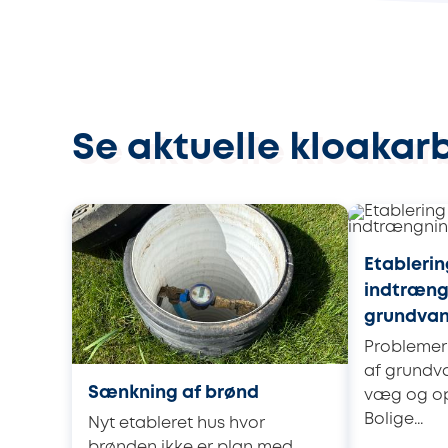
Se aktuelle kloakarb
Etableri
indtræng
grundva
Problemer
af grundv
Sænkning af brønd
væg og op
Bolige...
Nyt etableret hus hvor
brønden ikke er plan med