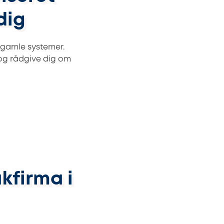
dig
i gamle systemer.
 og rådgive dig om
kfirma i