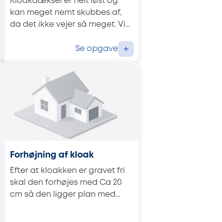
Kloakdæksel er helt løst og
kan meget nemt skubbes af,
da det ikke vejer så meget. Vi...
Se opgave
+
Forhøjning af kloak
Efter at kloakken er gravet fri
skal den forhøjes med Ca 20
cm så den ligger plan med...