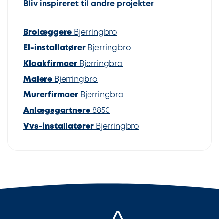
Bliv inspireret til andre projekter
Brolæggere
Bjerringbro
El-installatører
Bjerringbro
Kloakfirmaer
Bjerringbro
Malere
Bjerringbro
Murerfirmaer
Bjerringbro
Anlægsgartnere
8850
Vvs-installatører
Bjerringbro