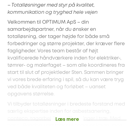
– Totalløsninger med styr på kvalitet,
kommunikation og tryghed hele vejen
Velkommen til OPTIMUM ApS – din
samarbejdspartner, når du ønsker en
totalløsning, der tager højde for både små
forbedringer og større projekter, der kræver flere
fagligheder. Vores team består af højt
kvalificerede håndværkere inden for elektriker-,
tømrer- og malerfaget – som alle koordineres fra
start til slut af projektleder Sten. Sammen bringer
vi vores brede erfaring i spil, så du kan være tryg
ved både kvaliteten og forløbet – uanset
opgavens størrelse.
Vi tilbyder totalløsninger i bredeste forstand med
særlig ekspertise inden for asbestsanering,
conteco, tagarbejde og tilbygninger i træ. Med
Læs mere
base i Randers varetager vi opgaver lokalt, men
vi kører også gerne ud i hele landet, når det giver