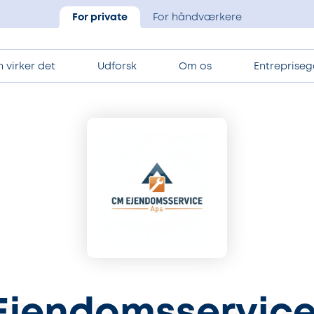
For private
For håndværkere
 virker det
Udforsk
Om os
Entrepriseg