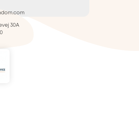
ndom.com
evej 30A
0