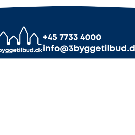
+45 7733 4000
info@3byggetilbud.
uforpligtende tilbud
Tilmeld din virks
an du indhente gratis tilbud fra håndværkere, når du st
ve. Vi hjælper med at finde 3 håndværkere, der passer ti
arbejdsopgave – gratis og uforpligtende.