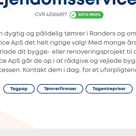
Ejendomsservice
CVR
45566897
AKTIV PROFIL
 dygtig og pålidelig tømrer i Randers og o
ce ApS det helt rigtige valg! Med mange års
rlade dit bygge- eller renoveringsprojekt ti
ce ApS går de op i at rådgive og vejlede by
essen. Kontakt dem i dag, for et uforpligten
Tagpap
Tømrerfirmaer
Tagentrepriser