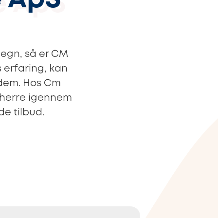
 ApS
megn, så er CM
 erfaring, kan
l dem. Hos Cm
gherre igennem
de tilbud.