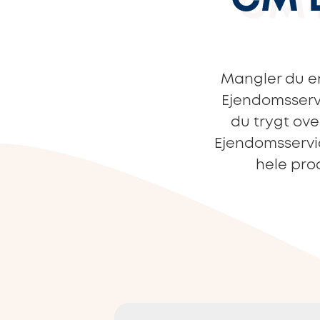
CM 
Mangler du en
Ejendomsservi
du trygt ove
Ejendomsservi
hele proc