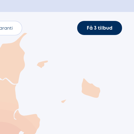
Få 3 tilbud
aranti