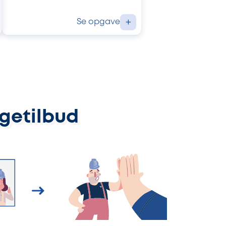
Se opgave
+
ggetilbud