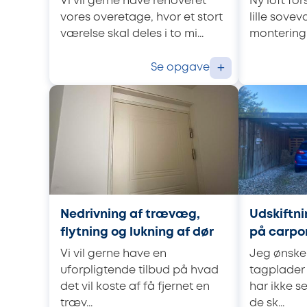
Vi vil gerne have renoveret
Ny loft for
vores overetage, hvor et stort
lille sove
værelse skal deles i to mi...
montering a
Se opgave
+
Nedrivning af trævæg,
Udskiftni
flytning og lukning af dør
på carpo
Vi vil gerne have en
Jeg ønsker
uforpligtende tilbud på hvad
tagplader 
det vil koste af få fjernet en
har ikke s
træv...
de sk...