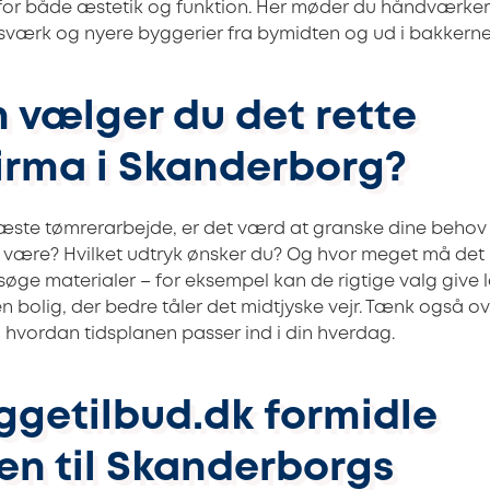
for både æstetik og funktion. Her møder du håndværkere
værk og nyere byggerier fra bymidten og ud i bakkerne
 vælger du det rette
irma i Skanderborg?
 næste tømrerarbejde, er det værd at granske dine behov
et være? Hvilket udtryk ønsker du? Og hvor meget må det
rsøge materialer – for eksempel kan de rigtige valg give 
 bolig, der bedre tåler det midtjyske vejr. Tænk også ov
g hvordan tidsplanen passer ind i din hverdag.
ggetilbud.dk formidle
en til Skanderborgs