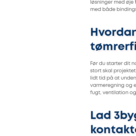
løsninger med øje 
med både bindings
Hvordan
tømrerf
Før du starter dit
stort skal projekt
lidt tid på at unde
varmeregning og en
fugt, ventilation o
Lad 3by
kontakt