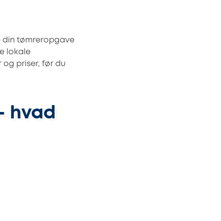
de din tømreropgave
e lokale
 og priser, før du
– hvad