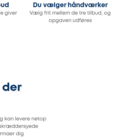
bud
Du vælger håndværker
e giver
Vælg frit mellem de tre tilbud, og
opgaven udføres
 der
og kan levere netop
r skræddersyede
irmaer dig