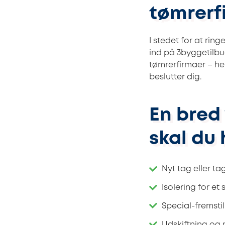
tømrerf
I stedet for at ri
ind på 3byggetilbud
tømrerfirmaer – hel
beslutter dig.
En bred
skal du 
Nyt tag eller ta
Isolering for et
Special-fremsti
Udskiftning og 