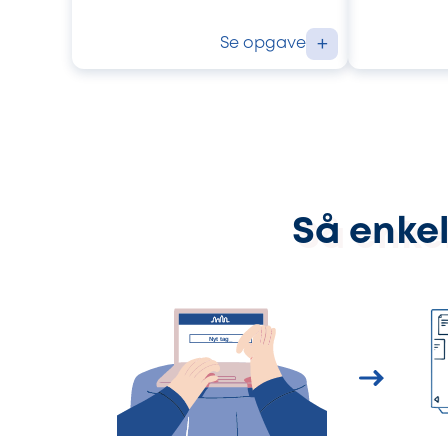
Se opgave
+
Så enkel