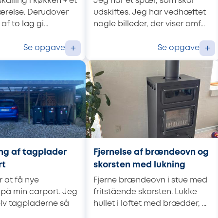
skalling i køkken + et
Jeg har et spær, som skal
værelse. Derudover
udskiftes. Jeg har vedhæftet
f to lag gi...
nogle billeder, der viser omf...
Se opgave
Se opgave
+
+
ng af tagplader
Fjernelse af brændeovn og
rt
skorsten med lukning
 at få nye
Fjerne brændeovn i stue med
på min carport. Jeg
fritstående skorsten. Lukke
elv tagpladerne så
hullet i loftet med brædder, ...