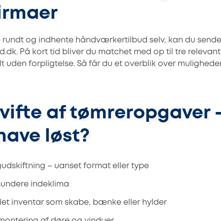
irmaer
nge rundt og indhente håndværkertilbud selv, kan du sen
.dk. På kort tid bliver du matchet med op til tre relevant
t uden forpligtelse. Så får du et overblik over muligheder
 vifte af tømreropgaver 
have løst?
gudskiftning – uanset format eller type
 sundere indeklima
llet inventar som skabe, bænke eller hylder
montering af døre og vinduer