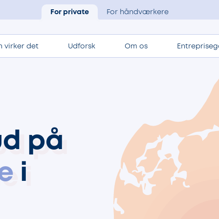
For private
For håndværkere
 virker det
Udforsk
Om os
Entrepriseg
ud på
e
i