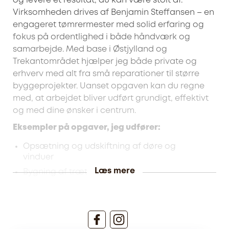
og levere et resultat, du kan være stolt af.
Virksomheden drives af Benjamin Steffansen – en
engageret tømrermester med solid erfaring og
fokus på ordentlighed i både håndværk og
samarbejde. Med base i Østjylland og
Trekantområdet hjælper jeg både private og
erhverv med alt fra små reparationer til større
byggeprojekter. Uanset opgaven kan du regne
med, at arbejdet bliver udført grundigt, effektivt
og med dine ønsker i centrum.
Eksempler på opgaver, jeg udfører:
Opsætning og udskiftning af døre og
vinduer
Læs mere
Bygning af træterrasser
Alle former for tømreropgaver – både inde
og ude
Indvendige renoveringer og
moderniseringer