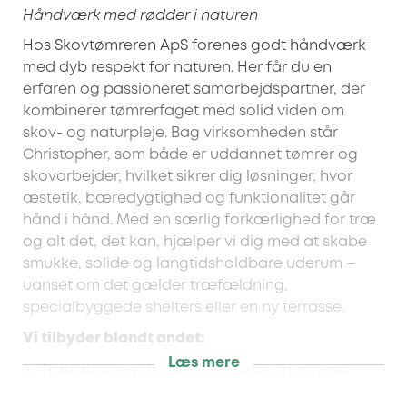
Håndværk med rødder i naturen
Hos Skovtømreren ApS forenes godt håndværk
med dyb respekt for naturen. Her får du en
erfaren og passioneret samarbejdspartner, der
kombinerer tømrerfaget med solid viden om
skov- og naturpleje. Bag virksomheden står
Christopher, som både er uddannet tømrer og
skovarbejder, hvilket sikrer dig løsninger, hvor
æstetik, bæredygtighed og funktionalitet går
hånd i hånd. Med en særlig forkærlighed for træ
og alt det, det kan, hjælper vi dig med at skabe
smukke, solide og langtidsholdbare uderum –
uanset om det gælder træfældning,
specialbyggede shelters eller en ny terrasse.
Vi tilbyder blandt andet:
Læs mere
Træfældning i haver, plantager og private
skove (inkl. topkapning og stubfræsning)