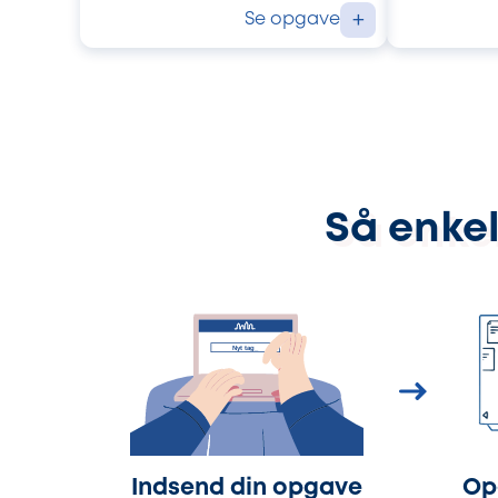
Se opgave
+
Så enkel
Indsend din opgave
Op