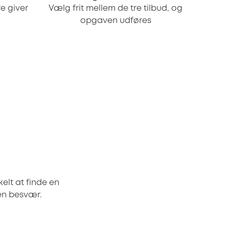
e giver
Vælg frit mellem de tre tilbud, og
opgaven udføres
elt at finde en
den besvær.