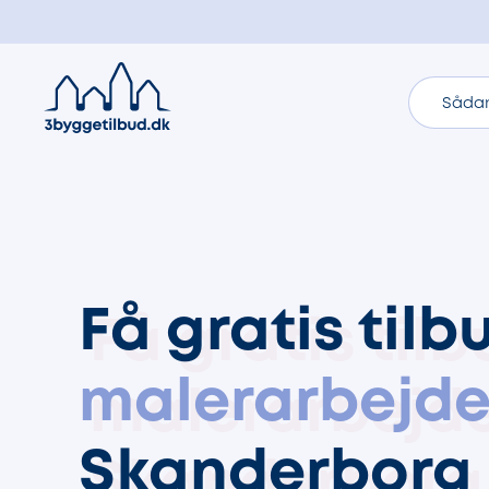
Sådan
Få gratis tilb
malerarbejd
Skanderborg