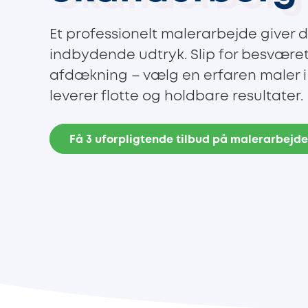
Et professionelt malerarbejde giver di
indbydende udtryk. Slip for besvære
afdækning – vælg en erfaren maler i
leverer flotte og holdbare resultater.
Få 3 uforpligtende tilbud på malerarbejd