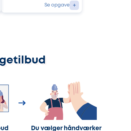
Se opgave
+
ggetilbud
bud
Du vælger håndværker