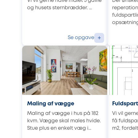
Vi vil gerne have malet 3 gavle
Der ønskes
og husets sternbrædder. ...
reperation
fuldspart
opsætning 
Se opgave
+
Maling af vægge
Fuldspar
Maling af vægge i hus på 182
Vi vil gern
kvm. Vægge skal males hvide.
få fuldspa
Stue plus en enkelt væg i...
m2, fordelt