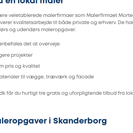
d en lokal maler
ere veletablerede malerfirmaer som Malerfirmaet Morte
verer kvalitetsarbejde til både private og erhverv. De har
dørs og udendørs maleropgaver.
anbefales det at overveje:
igere projekter
m pris og kvalitet
aterialer til vægge, træværk og facade
k får du hurtigt tre gratis og uforpligtende tilbud fra 
leropgaver i Skanderborg