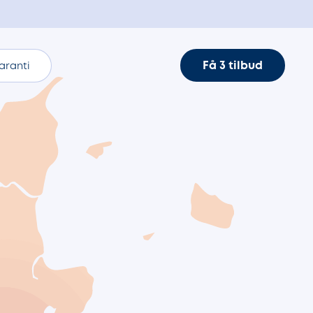
Få 3 tilbud
aranti