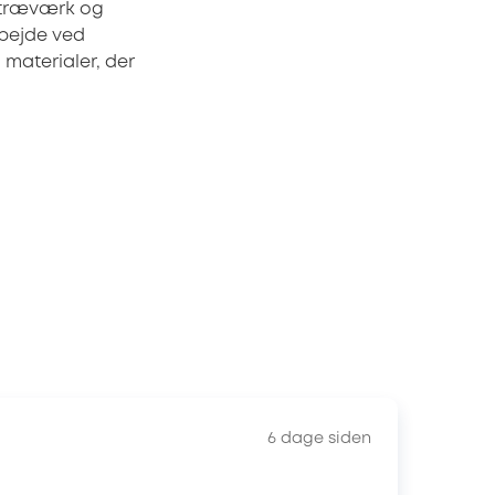
, træværk og
rbejde ved
materialer, der
6 dage siden
Ma