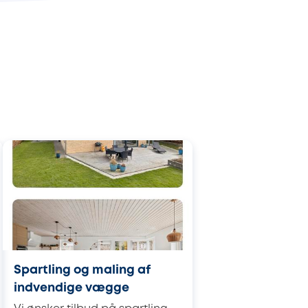
Spartling og maling af
indvendige vægge