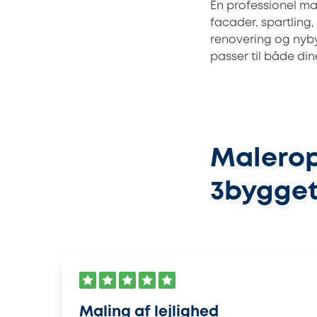
En professionel ma
facader, spartling
renovering og nyby
passer til både di
Malerop
3bygget
Maling af lejlighed