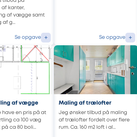
 tilbud på
 af kanter,
ling af vægge samt
af g...
Se opgave
Se opgave
+
+
tling af vægge
Maling af trælofter
e have en pris på at
Jeg ønsker tilbud på maling
rtling ca 100 væg
af trælofter fordelt over flere
 på ca 80 boli...
rum. Ca. 160 m2 loft i al...