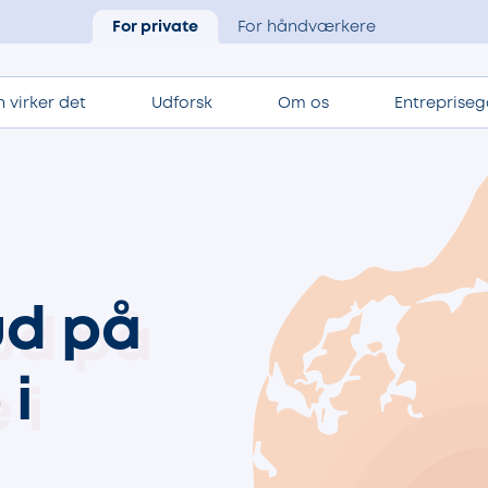
For private
For håndværkere
 virker det
Udforsk
Om os
Entrepriseg
ud på
e
i