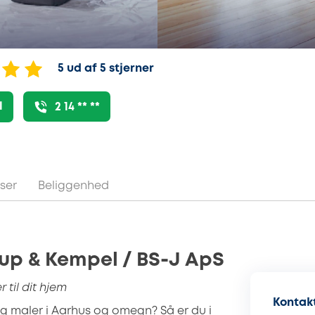
5 ud af 5 stjerner
l
2 14 ** **
ser
Beliggenhed
up & Kempel / BS-J ApS
 til dit hjem
Kontakt
ig maler i Aarhus og omegn? Så er du i