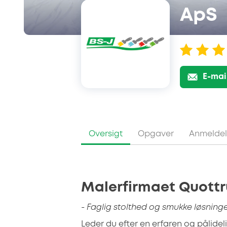
ApS
E-mai
Oversigt
Opgaver
Anmeldel
Malerfirmaet Quottr
- Faglig stolthed og smukke løsninger
Leder du efter en erfaren og pålidel