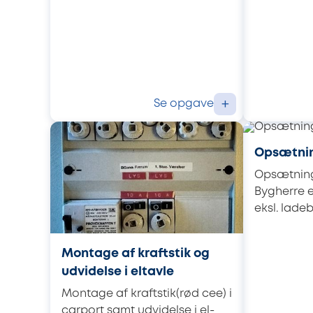
Se opgave
+
Opsætnin
Opsætnin
Bygherre er
eksl. ladeb
Montage af kraftstik og
udvidelse i eltavle
Montage af kraftstik(rød cee) i
carport samt udvidelse i el-