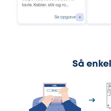
tavle. Kabler, stik og rc...
Se opgave
+
Så enkel