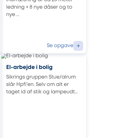
ledning + 8 nye dåser og to
nye ...
Se opgave
+
El-arbejde i bolig
Sikrings gruppen Stue/alrum
slår Hpfi’en. Selv om alt er
taget id af stik og lampeudt...