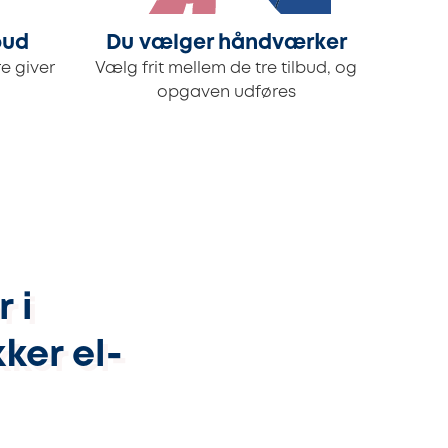
bud
Du vælger håndværker
e giver
Vælg frit mellem de tre tilbud, og
opgaven udføres
 i
ker el-