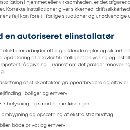
installation i hjemmet eller virksomheden, er det afgøre
ker. Korrekte installationer giver sikkerhed, driftssikkerhe
 mens fejl kan føre til farlige situationer og unødvendige u
 en autoriseret elinstallatør
ret elektriker arbejder efter gældende regler og sikkerh
a opdatering af eltavler til intelligent belysning og insta
kompetent rådgivning – uanset om det gælder renovering,
ng.
skiftning af stikkontakter, gruppeafbrydere og eltavler
fejlfinding i boliger og erhverv
LED-belysning og smart home-løsninger
d ombygning og opsætning af ekstra strømudtag
biler, både privat og erhverv