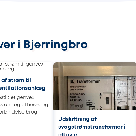
er i Bjerringbro
af strøm til
entilationsanlæg
stilt et genvex
ns anlæg til huset og
orbindelse brug ...
Udskiftning af
svagstrømstransformer i
eltavle