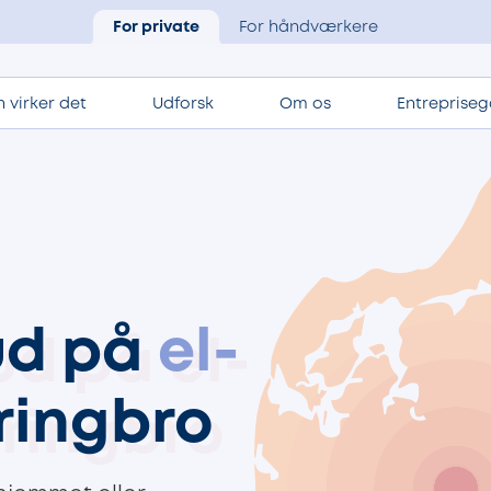
For private
For håndværkere
 virker det
Udforsk
Om os
Entrepriseg
bud på
el-
rringbro