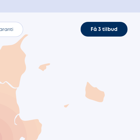
Få 3 tilbud
aranti