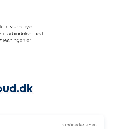
t kan være nye
ek i forbindelse med
at løsningen er
bud.dk
4 måneder siden