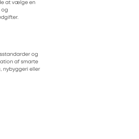
nde at vælge en
d og
dgifter.
edsstandarder og
llation af smarte
 nybyggeri eller