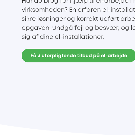
Har du brug for hjælp til el-arbejde i
virksomheden? En erfaren el-installatø
sikre løsninger og korrekt udført arb
opgaven. Undgå fejl og besvær, og 
sig af dine el-installationer.
Få 3 uforpligtende tilbud på el-arbejde