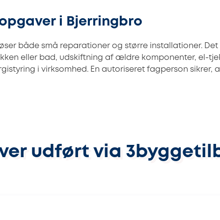
-opgaver i Bjerringbro
 løser både små reparationer og større installationer. De
køkken eller bad, udskiftning af ældre komponenter, el-tj
rgistyring i virksomhed. En autoriseret fagperson sikrer, 
ver udført via 3byggetil