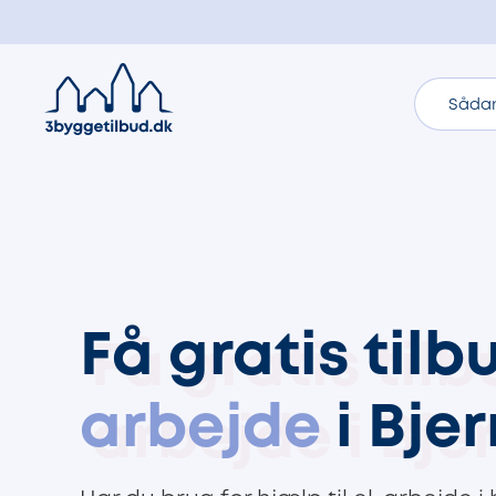
Sådan
Få gratis til
arbejde
i Bje