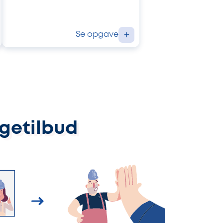
Se opgave
+
ggetilbud