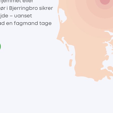
 hjemmet eller
r i Bjerringbro sikrer
ejde – uanset
lad en fagmand tage