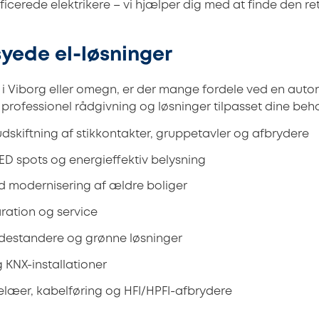
icerede elektrikere – vi hjælper dig med at finde den ret
yede el-løsninger
i Viborg eller omegn, er der mange fordele ved en autoris
r, professionel rådgivning og løsninger tilpasset dine beh
 udskiftning af stikkontakter, gruppetavler og afbrydere
D spots og energieffektiv belysning
d modernisering af ældre boliger
aration og service
adestandere og grønne løsninger
KNX-installationer
relæer, kabelføring og HFI/HPFI-afbrydere