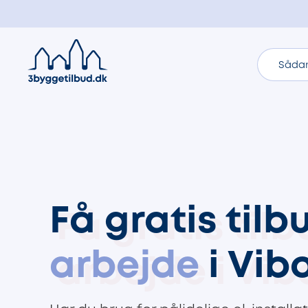
Sådan
Få gratis til
arbejde
i Vib