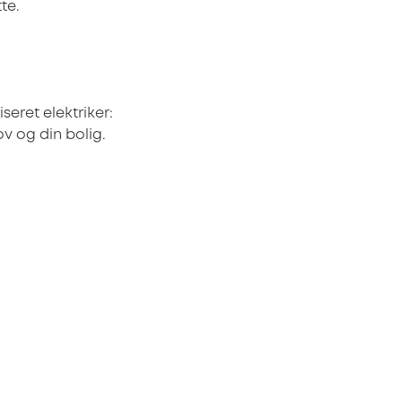
te.
eret elektriker:
ov og din bolig.