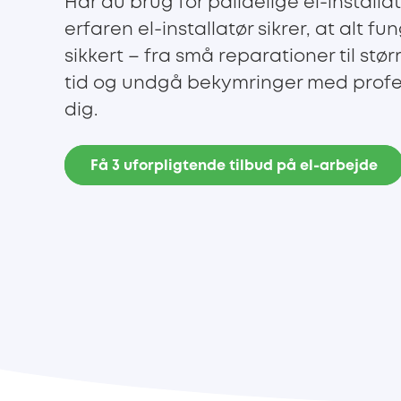
Har du brug for pålidelige el-installat
erfaren el-installatør sikrer, at alt f
sikkert – fra små reparationer til stør
tid og undgå bekymringer med profe
dig.
Få 3 uforpligtende tilbud på el-arbejde