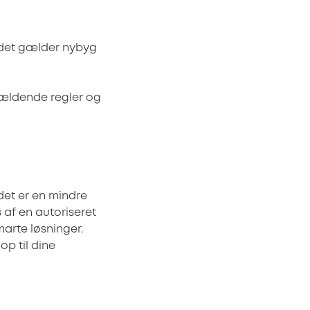
 det gælder nybyg
 gældende regler og
det er en mindre
s af en autoriseret
marte løsninger.
op til dine