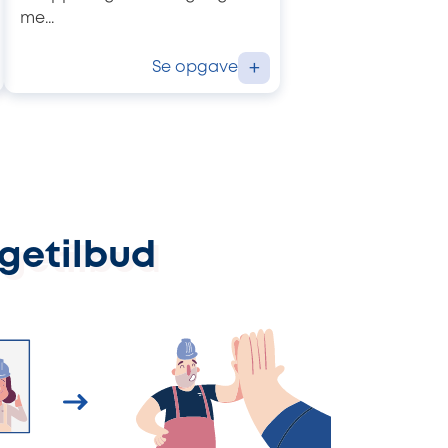
me...
Se opgave
+
ggetilbud