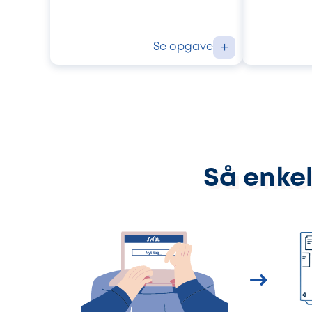
Se opgave
+
Så enkel