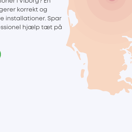
ioner i Viborg? En
ungerer korrekt og
re installationer. Spar
ssionel hjælp tæt på