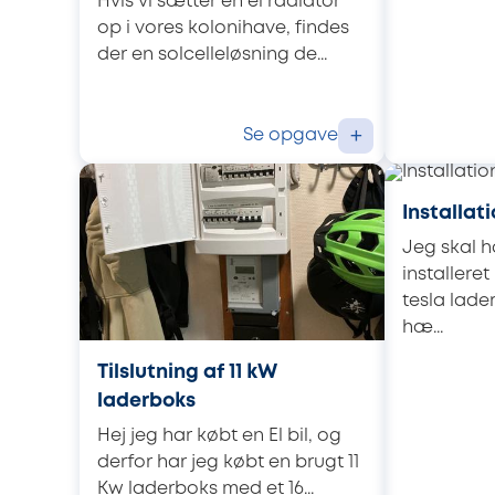
Hvis vi sætter en el radiator
op i vores kolonihave, findes
der en solcelleløsning de...
Se opgave
+
Installat
Jeg skal 
installeret
tesla lade
hæ...
Tilslutning af 11 kW
laderboks
Hej jeg har købt en El bil, og
derfor har jeg købt en brugt 11
Kw laderboks med et 16...