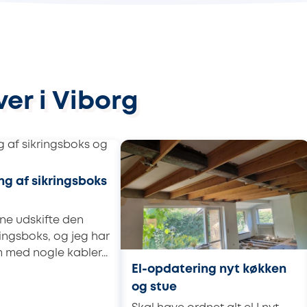
er i Viborg
ng af sikringsboks
rne udskifte den
ingsboks, og jeg har
 med nogle kabler...
El-opdatering nyt køkken
og stue