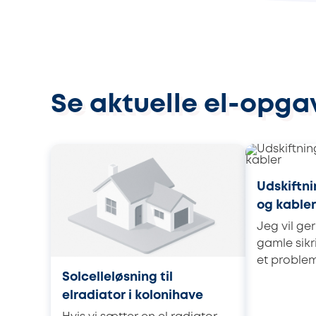
Se aktuelle el-opgav
Udskiftni
og kabler
Jeg vil ge
gamle sikr
et problem
Solcelleløsning til
elradiator i kolonihave