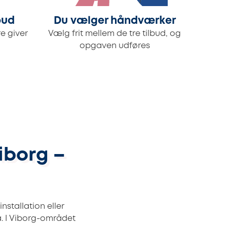
bud
Du vælger håndværker
e giver
Vælg frit mellem de tre tilbud, og
opgaven udføres
Viborg –
nstallation eller
på. I Viborg-området