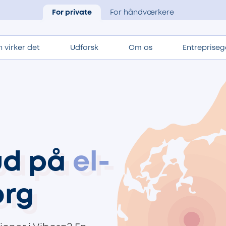
For private
For håndværkere
 virker det
Udforsk
Om os
Entrepriseg
bud på
el-
org