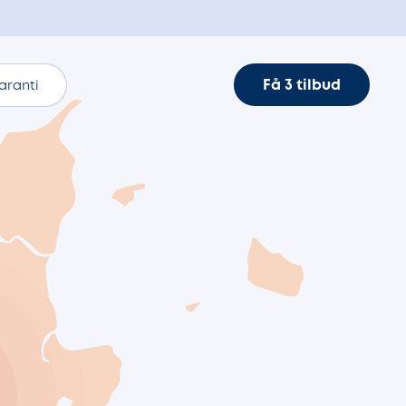
Få 3 tilbud
aranti