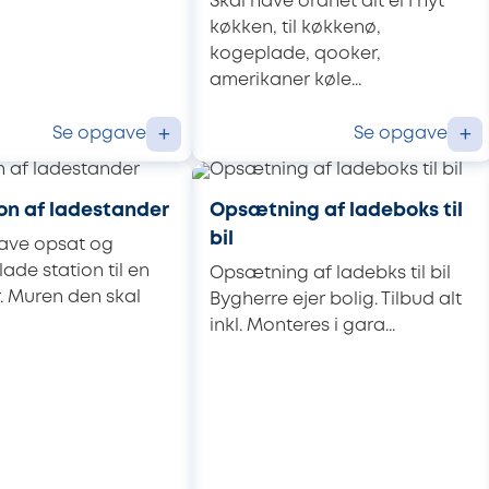
Skal have ordnet alt el I nyt
køkken, til køkkenø,
kogeplade, qooker,
amerikaner køle...
Se opgave
Se opgave
+
+
ion af ladestander
Opsætning af ladeboks til
bil
have opsat og
 lade station til en
Opsætning af ladebks til bil
r. Muren den skal
Bygherre ejer bolig. Tilbud alt
inkl. Monteres i gara...