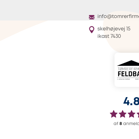
info@tomrerfirm
skelhøjevej 15
ikast
7430
4.
af
8
anmeld