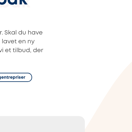
dbak
. Skal du have
e lavet en ny
i et tilbud, der
gentrepriser