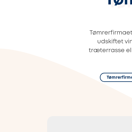
Tøm
Tømrerfirmaet
udskiftet vi
træterrasse ell
Tømrerfirm