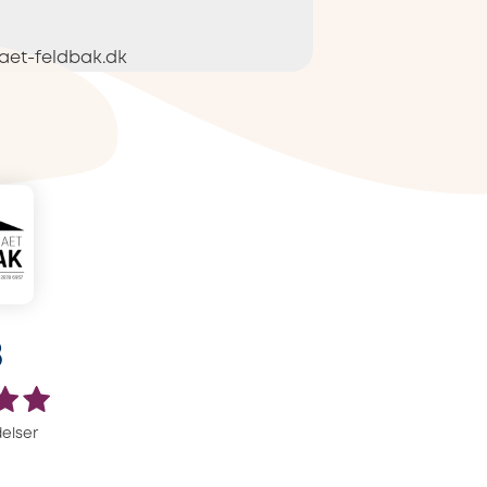
aet-feldbak.dk
8
elser