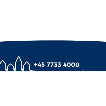
+45 7733 4000
info@3byggetilbud.
uforpligtende tilbud
Tilmeld din virks