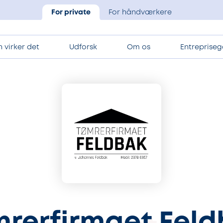
For private
For håndværkere
 virker det
Udforsk
Om os
Entrepriseg