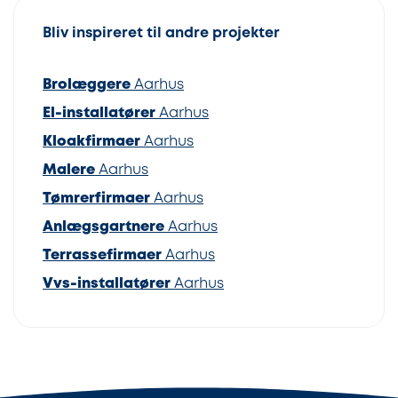
Bliv inspireret til andre projekter
Brolæggere
Aarhus
El-installatører
Aarhus
Kloakfirmaer
Aarhus
Malere
Aarhus
Tømrerfirmaer
Aarhus
Anlægsgartnere
Aarhus
Terrassefirmaer
Aarhus
Vvs-installatører
Aarhus