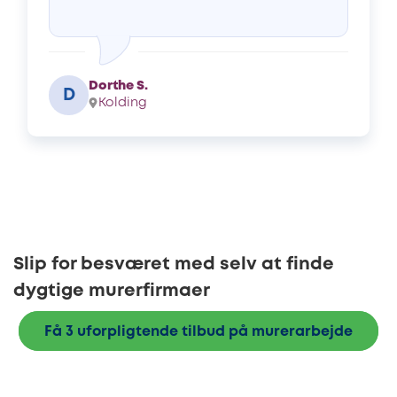
Dorthe S.
D
Kolding
Slip for besværet med selv at finde
dygtige murerfirmaer
Få 3 uforpligtende tilbud på murerarbejde