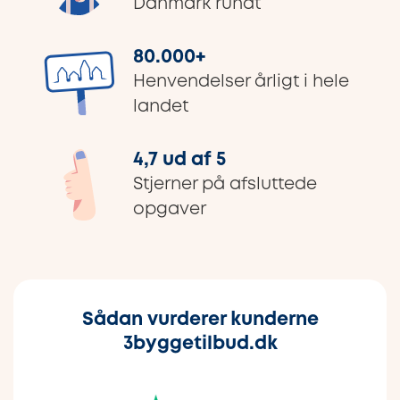
Danmark rundt
80.000
+
Henvendelser årligt i hele
landet
4,7 ud af 5
Stjerner på afsluttede
opgaver
Sådan vurderer kunderne
3byggetilbud.dk