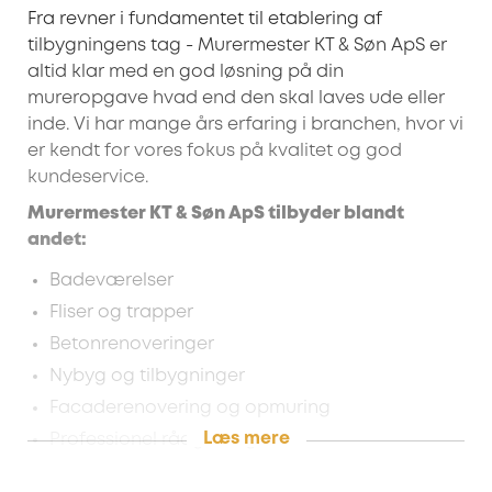
Fra revner i fundamentet til etablering af
tilbygningens tag - Murermester KT & Søn ApS er
altid klar med en god løsning på din
mureropgave hvad end den skal laves ude eller
inde. Vi har mange års erfaring i branchen, hvor vi
er kendt for vores fokus på kvalitet og god
kundeservice.
Murermester KT & Søn ApS tilbyder blandt
andet:
Badeværelser
Fliser og trapper
Betonrenoveringer
Nybyg og tilbygninger
Facaderenovering og opmuring
Læs mere
Professionel rådgivning
Kompetent service