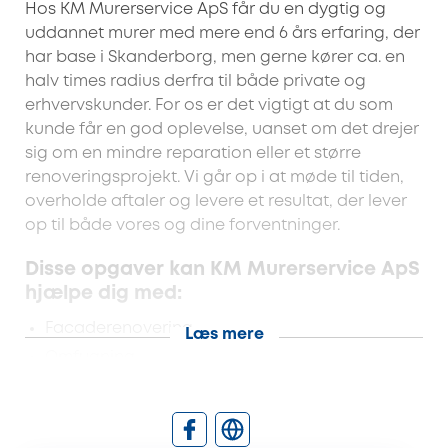
Hos KM Murerservice ApS får du en dygtig og
uddannet murer med mere end 6 års erfaring, der
har base i Skanderborg, men gerne kører ca. en
halv times radius derfra til både private og
erhvervskunder. For os er det vigtigt at du som
kunde får en god oplevelse, uanset om det drejer
sig om en mindre reparation eller et større
renoveringsprojekt. Vi går op i at møde til tiden,
overholde aftaler og levere et resultat, der lever
op til både vores og dine forventninger.
Disse opgaver kan KM Murerservice ApS
hjælpe dig med:
Facaderenovering
Læs mere
Omfugning
Opmuring
Badeværelsesrenovering inkl.
vådrumssikring