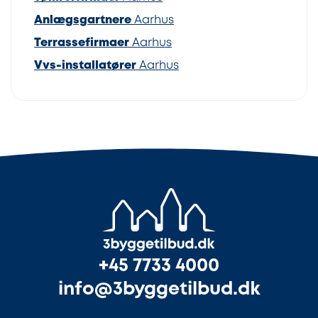
Anlægsgartnere
Aarhus
Terrassefirmaer
Aarhus
Vvs-installatører
Aarhus
+45 7733 4000
info@3byggetilbud.dk