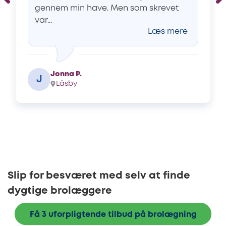
gennem min have. Men som skrevet
var...
Læs mere
Jonna P.
J
Låsby
Slip for besværet med selv at finde
dygtige brolæggere
Få 3 uforpligtende tilbud på brolægning