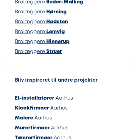
Brolæggere
Beder-Malling
Brolæggere
Hørning
Brolæggere
Hadsten
Brolæggere
Lemvig
Brolæggere
Hinnerup
Brolæggere
Struer
Bliv inspireret til andre projekter
El-installatører
Aarhus
Kloakfirmaer
Aarhus
Malere
Aarhus
Murerfirmaer
Aarhus
Tømrerfirmaer
Aarhus