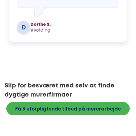
Dorthe S.
D
Kolding
Slip for besværet med selv at finde
dygtige murerfirmaer
Få 3 uforpligtende tilbud på murerarbejde