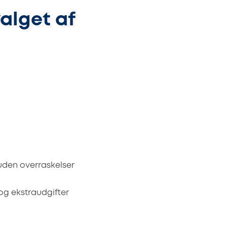
alget af
uden overraskelser
 og ekstraudgifter