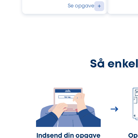
Se opgave
+
Så enkel
Indsend din opgave
Op