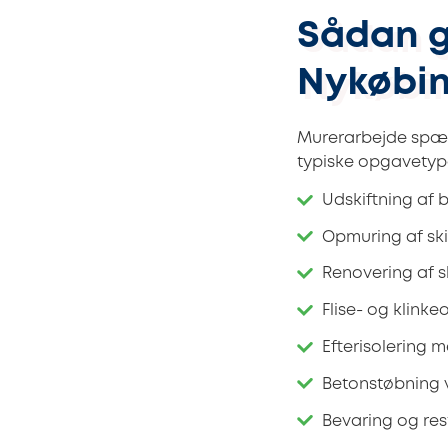
Sådan g
Nykøbi
Murerarbejde spæn
typiske opgavetype
Udskiftning af 
Opmuring af ski
Renovering af s
Flise- og klinke
Efterisolering 
Betonstøbning ve
Bevaring og res