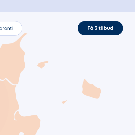
Få 3 tilbud
aranti