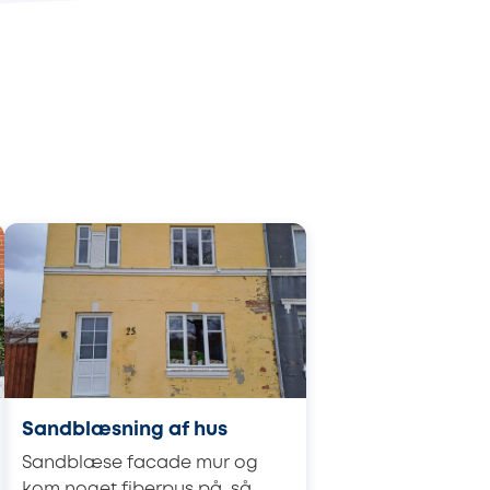
Sandblæsning af hus
Sandblæse facade mur og
kom noget fiberpus på, så