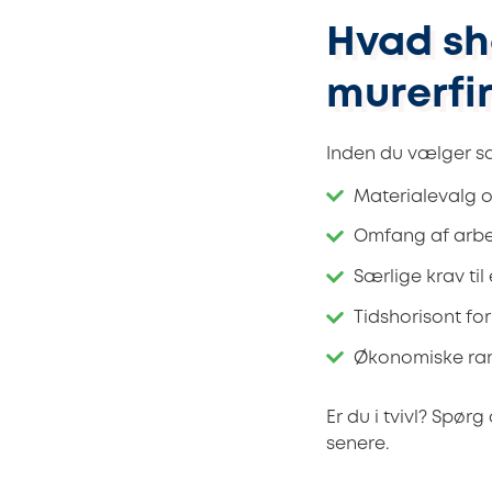
Hvad sh
murerfi
Inden du vælger s
Materialevalg o
Omfang af arbej
Særlige krav til
Tidshorisont fo
Økonomiske ram
Er du i tvivl? Spør
senere.