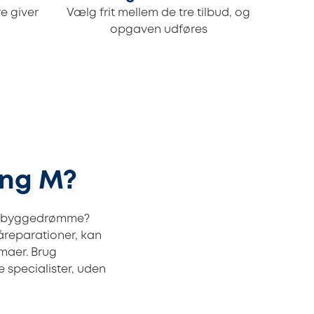
e giver
Vælg frit mellem de tre tilbud, og
opgaven udføres
ing M?
de byggedrømme?
åreparationer, kan
maer. Brug
te specialister, uden