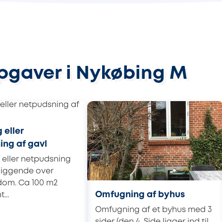
opgaver i Nykøbing M
 eller
ing af gavl
eller netpudsning
liggende over
om. Ca 100 m2
Omfugning af byhus
...
Omfugning af et byhus med 3
sider (den 4. Side ligger ind til