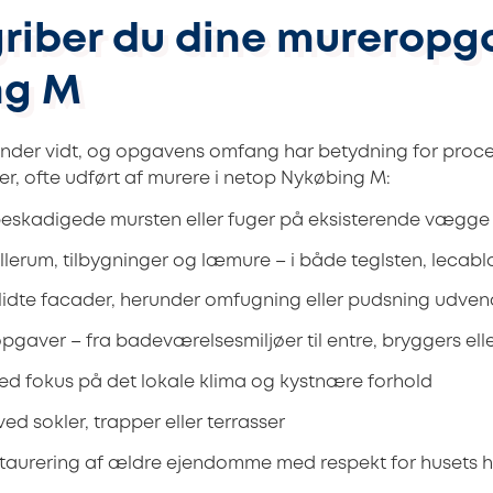
riber du dine mureropga
ng M
der vidt, og opgavens omfang har betydning for proces
r, ofte udført af murere i netop Nykøbing M:
beskadigede mursten eller fuger på eksisterende vægge
llerum, tilbygninger og læmure – i både teglsten, lecab
lidte facader, herunder omfugning eller pudsning udven
opgaver – fra badeværelsesmiljøer til entre, bryggers el
med fokus på det lokale klima og kystnære forhold
d sokler, trapper eller terrasser
taurering af ældre ejendomme med respekt for husets hi