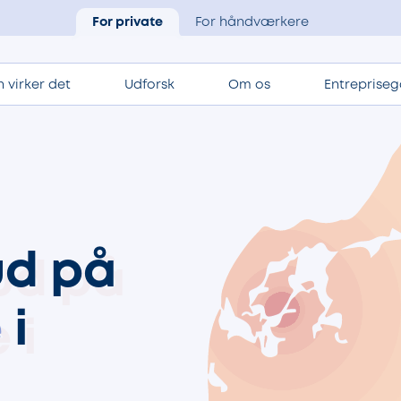
For private
For håndværkere
 virker det
Udforsk
Om os
Entrepriseg
ud på
e
i