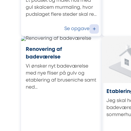
Et pudset og malet hus med
gul skalcem murmaling, hvor
pudslaget flere steder skal re...
Se opgave
+
Renovering af
badeværelse
Vi ønsker nyt badeværelse
med nye fliser på gulv og
etablering af bruseniche samt
ned...
Etableri
Jeg skal h
badeværels
sommerhus 