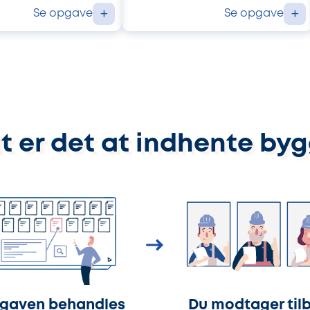
Se opgave
Se opgave
+
+
t er det at indhente by
gaven behandles
Du modtager til