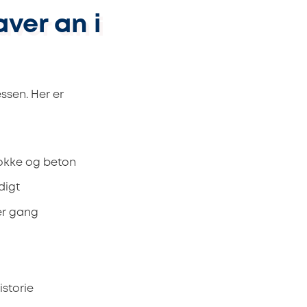
ver an i
sen. Her er
lokke og beton
digt
ler gang
storie