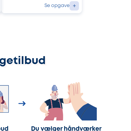
Se opgave
+
ggetilbud
bud
Du vælger håndværker