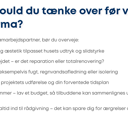
ould du tænke over før v
rma?
amarbejdspartner, bør du overveje:
g æstetik tilpasset husets udtryk og slidstyrke
det – er det reparation eller totalrenovering?
 eksempelvis fugt, regnvandsafledning eller isolering
r projektets udførelse og din forventede tidsplan
mer – lav et budget, så tilbuddene kan sammenlignes 
g altid ind til rådgivning – det kan spare dig for ærgrelser