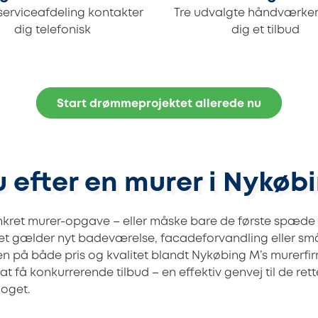
serviceafdeling kontakter
Tre udvalgte håndværker
dig telefonisk
dig et tilbud
Start drømmeprojektet allerede nu
u efter en murer i Nykøb
nkret murer-opgave – eller måske bare de første spæ
et gælder nyt badeværelse, facadeforvandling eller sm
n på både pris og kvalitet blandt Nykøbing M’s murerfir
l at få konkurrerende tilbud – en effektiv genvej til de ret
noget.