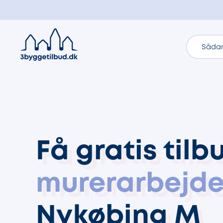
Sådan
Få gratis tilb
murerarbejd
Nykøbing M