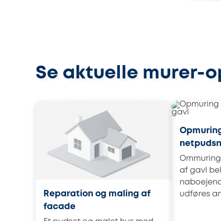
Se aktuelle murer-
Opmuring
netpudsn
Ommuring 
af gavl be
naboejend
Reparation og maling af
udføres ant
facade