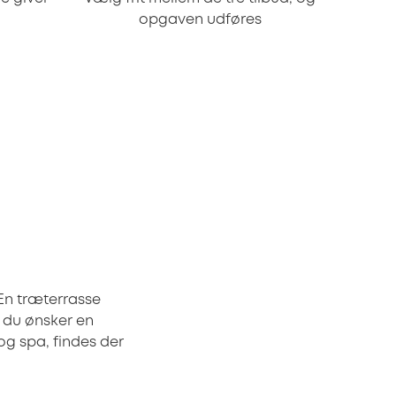
opgaven udføres
En træterrasse
m du ønsker en
 og spa, findes der