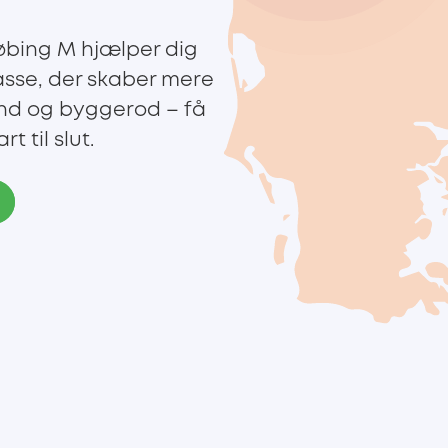
øbing M hjælper dig
asse, der skaber mere
bånd og byggerod – få
 til slut.