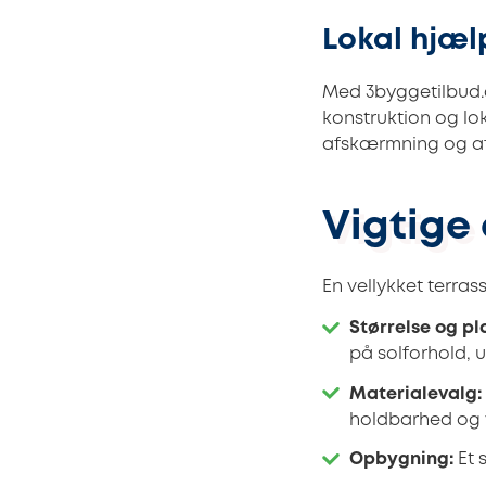
Lokal hjæl
Med 3byggetilbud.dk
konstruktion og lo
afskærmning og af
Vigtige 
En vellykket terra
Størrelse og pl
på solforhold, 
Materialevalg:
holdbarhed og v
Opbygning:
Et 