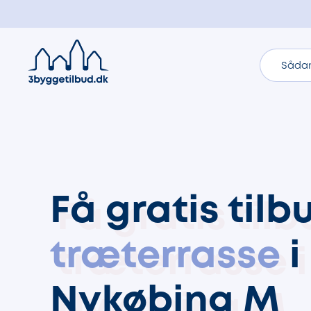
Sådan
Få gratis tilb
træterrasse
i
Nykøbing M