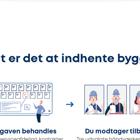
t er det at indhente by
gaven behandles
Du modtager til
serviceafdeling kontakter
Tre udvalgte håndværker