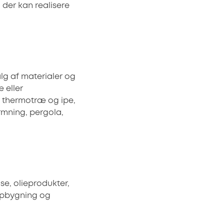
der kan realisere
g af materialer og
 eller
, thermotræ og ipe,
rmning, pergola,
se, olieprodukter,
 opbygning og