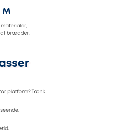
g M
 materialer,
 af brædder,
rasser
stor platform? Tænk
dseende,
tid.