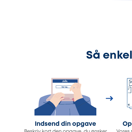
Så enkel
Indsend din opgave
Op
Beskriv kort den opgave, du ønsker
Vores 