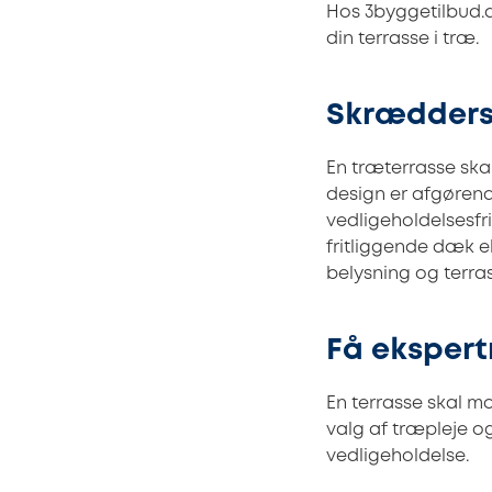
Hos 3byggetilbud.d
din terrasse i træ.
Skræddersy
En træterrasse sk
design er afgørend
vedligeholdelsesfr
fritliggende dæk e
belysning og terra
Få ekspert
En terrasse skal mo
valg af træpleje o
vedligeholdelse.