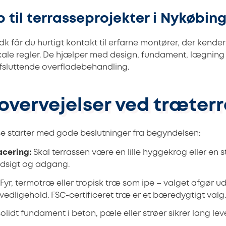
p til terrasseprojekter i Nykøbin
 får du hurtigt kontakt til erfarne montører, der kender
kale regler. De hjælper med design, fundament, lægning
sluttende overfladebehandling.
overvejelser ved træter
sse starter med gode beslutninger fra begyndelsen:
acering:
Skal terrassen være en lille hyggekrog eller en 
udsigt og adgang.
Fyr, termotræ eller tropisk træ som ipe – valget afgør u
edligehold. FSC-certificeret træ er et bæredygtigt valg.
solidt fundament i beton, pæle eller strøer sikrer lang leve