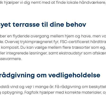
k hjælper vi dig nemt med at finde lokale håndværkere, 
et terrasse til dine behov
aber en flydende overgang mellem hjem og have, men val
e. Overvej trykimprægneret fyr, FSC-certificeret hårdttræ
i komposit. Du kan vælge mellem flere træsorter som eg
ller integrerede løsninger, samt ekstraudstyr som afskæ
ssevarmere.
rådgivning om vedligeholdelse
dstå vind og vejr i mange år. Få rådgivning om beskyttel
g opbygning. Fagfolk hjælper med korrekte materialer,