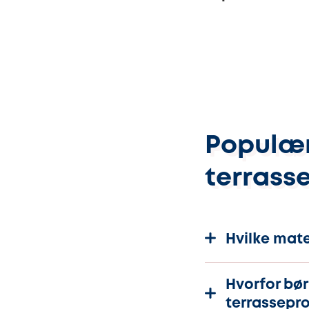
Populæ
terrass
Hvilke mate
Hvorfor bør
terrassepro