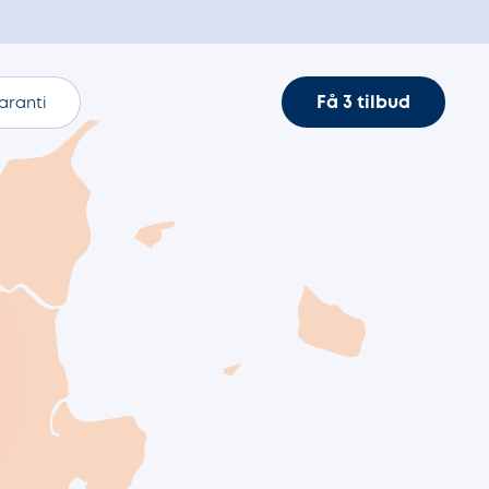
Få 3 tilbud
aranti