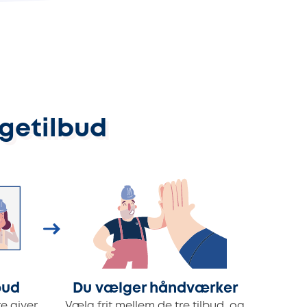
ggetilbud
bud
Du vælger håndværker
e giver
Vælg frit mellem de tre tilbud, og