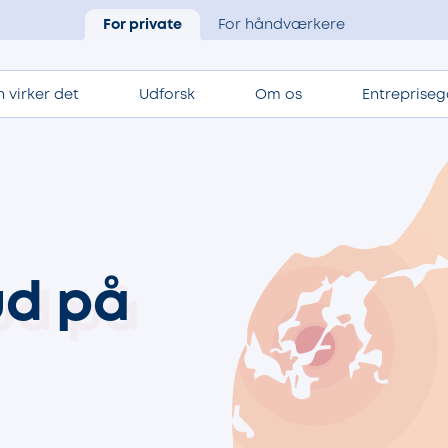
For private
For håndværkere
 virker det
Udforsk
Om os
Entrepriseg
ud på