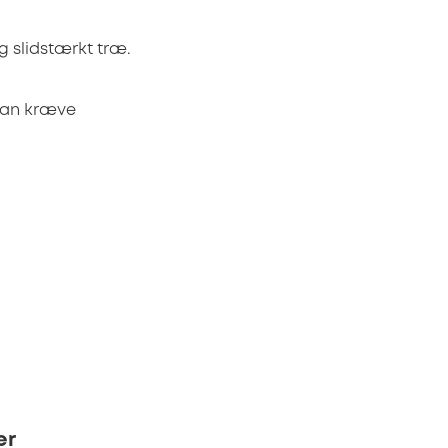
 slidstærkt træ.
kan kræve
er