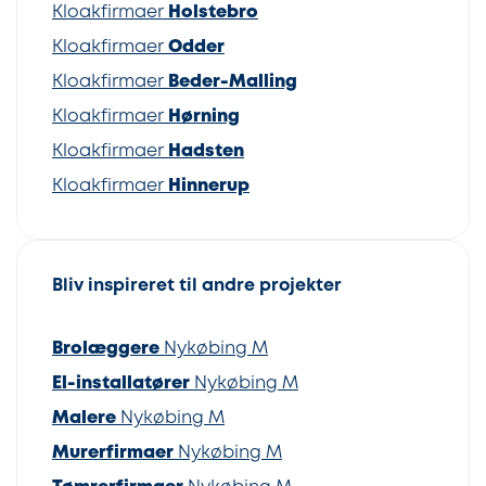
Kloakfirmaer
Holstebro
Kloakfirmaer
Odder
Kloakfirmaer
Beder-Malling
Kloakfirmaer
Hørning
Kloakfirmaer
Hadsten
Kloakfirmaer
Hinnerup
Bliv inspireret til andre projekter
Brolæggere
Nykøbing M
El-installatører
Nykøbing M
Malere
Nykøbing M
Murerfirmaer
Nykøbing M