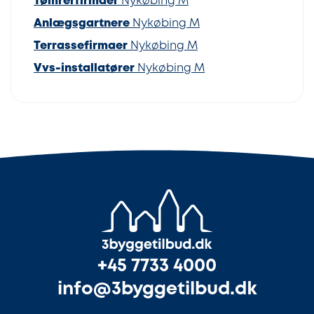
Tømrerfirmaer
Nykøbing M
Anlægsgartnere
Nykøbing M
Terrassefirmaer
Nykøbing M
Vvs-installatører
Nykøbing M
+45 7733 4000
info@3byggetilbud.dk