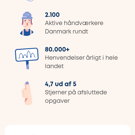
2.100
Aktive håndværkere
Danmark rundt
80.000
+
Henvendelser årligt i hele
landet
4,7 ud af 5
Stjerner på afsluttede
opgaver