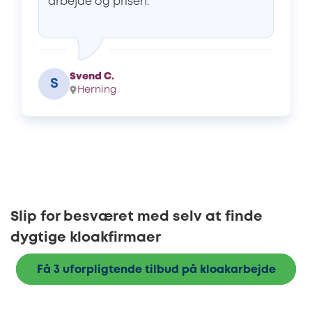
arbejde og prisen.
Svend C.
S
Herning
Slip for besværet med selv at finde
dygtige kloakfirmaer
Få 3 uforpligtende tilbud på kloakarbejde