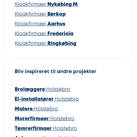
Kloakfirmaer
Nykøbing M
Kloakfirmaer
Børkop
Kloakfirmaer
Aarhus
Kloakfirmaer
Fredericia
Kloakfirmaer
Ringkøbing
Bliv inspireret til andre projekter
Brolæggere
Holstebro
El-installatører
Holstebro
Malere
Holstebro
Murerfirmaer
Holstebro
Tømrerfirmaer
Holstebro