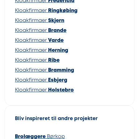
Kloakfirmaer
Fredericia
Kloakfirmaer
Ringkøbing
Kloakfirmaer
Skjern
Kloakfirmaer
Brande
Kloakfirmaer
Varde
Kloakfirmaer
Herning
Kloakfirmaer
Ribe
Kloakfirmaer
Bramming
Kloakfirmaer
Esbjerg
Kloakfirmaer
Holstebro
Bliv inspireret til andre projekter
Brolæggere
Børkop