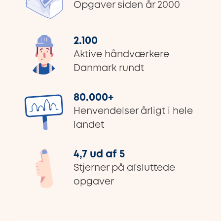
Opgaver siden år 2000
2.100
Aktive håndværkere
Danmark rundt
80.000
+
Henvendelser årligt i hele
landet
4,7 ud af 5
Stjerner på afsluttede
opgaver