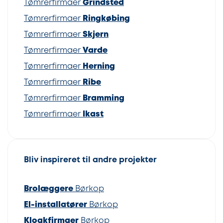
Tømrerfirmaer
Grindsted
Tømrerfirmaer
Ringkøbing
Tømrerfirmaer
Skjern
Tømrerfirmaer
Varde
Tømrerfirmaer
Herning
Tømrerfirmaer
Ribe
Tømrerfirmaer
Bramming
Tømrerfirmaer
Ikast
Bliv inspireret til andre projekter
Brolæggere
Børkop
El-installatører
Børkop
Kloakfirmaer
Børkop