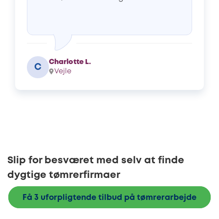
Charlotte L.
C
Vejle
Slip for besværet med selv at finde
dygtige tømrerfirmaer
Få 3 uforpligtende tilbud på tømrerarbejde